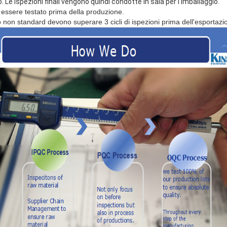
o. Le ispezioni finali vengono quindi condotte in sala per l'imballaggio.
 essere testato prima della produzione.
gio non standard devono superare 3 cicli di ispezioni prima dell'esportazi