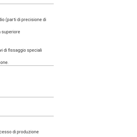
o (parti di precisione di
à superiore
i di fissaggio speciali
ione.
rocesso di produzione