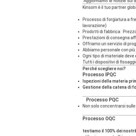
Aggiorniamo le notizie sui di
Kinsom è il tuo partner globa
Processo di forgiatura a fr
lavorazione)
Prodotti di fabbrica Prezz
Prestazioni di consegna affi
Offriamo un servizio di pro
Abbiamo personale con più di
Ogni tipo di materiale deve
Tutti i
dispositivi di fissag
Perché scegliere noi?
Processo IPQC
Ispezioni della materia pri
Gestione della catena di fo
Processo PQC
Non solo concentrarsi sulle
Processo OQC
testiamo il 100% dei nostri