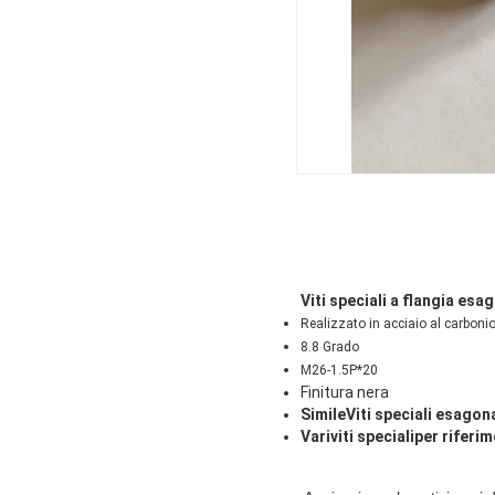
Viti speciali a flangia esa
Realizzato in acciaio al carboni
8.8 Grado
M26-1.5P*20
Finitura nera
Simile
Viti speciali esagona
Vari
viti speciali
per riferim