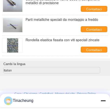
metallici di precisione
Contattaci
Parti metalliche speciali da montaggio a freddo
Contattaci
Rondella elastica fissata con viti speciali zincate
Contattaci
Cambi la lingua
Italian
Casa
|
Chi siamo
|
Contattaci
|
Mappa del sito
|
Privacy Policy
Tinacheung
Vista da tavolino
Copyright © 2016 - 2026 Shanghai Kinsom Precision Hardware Co.,ltd.
All rights reserved.