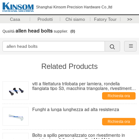
Shanghai Kinsom Precision Hardware Co.,ltd
Casa
Prodotti
Chi siamo
Fatory Tour
>>
allen head bolts
Qualità
supplier.
(0)
Related Products
viti a filettatura trilobata per lamiera, rondella
flangiata tipo S3, macchina triangolare, rivestimento
in zinco nero, elementi di fissaggio personalizzati
Richiesta ora
Funghi a lunga lunghezza ad alta resistenza
Richiesta ora
Bolto a spillo personalizzato con rivestimento in