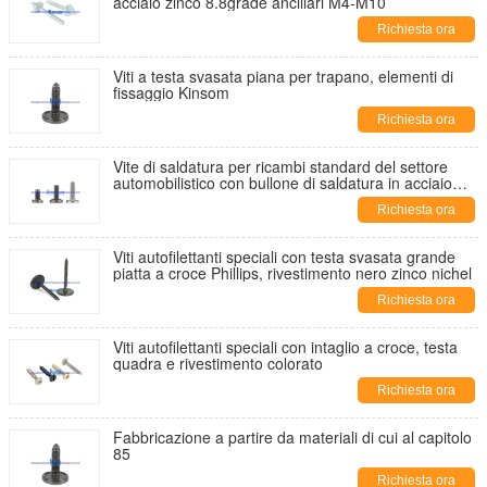
acciaio zinco 8.8grade ancillari M4-M10
Richiesta ora
Viti a testa svasata piana per trapano, elementi di
fissaggio Kinsom
Richiesta ora
Vite di saldatura per ricambi standard del settore
automobilistico con bullone di saldatura in acciaio
10B21 grado 8.8 grado 10.9
Richiesta ora
Viti autofilettanti speciali con testa svasata grande
piatta a croce Phillips, rivestimento nero zinco nichel
Richiesta ora
Viti autofilettanti speciali con intaglio a croce, testa
quadra e rivestimento colorato
Richiesta ora
Fabbricazione a partire da materiali di cui al capitolo
85
Richiesta ora