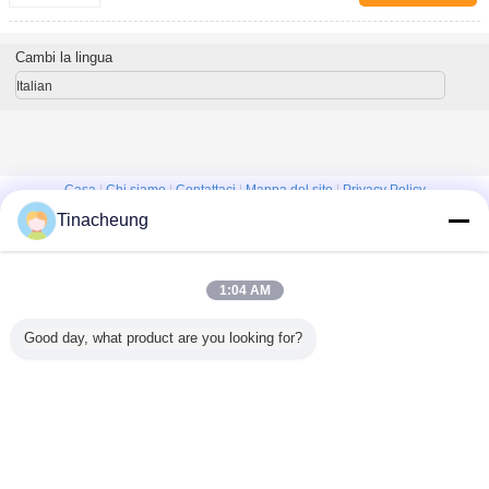
Cambi la lingua
Italian
Casa
|
Chi siamo
|
Contattaci
|
Mappa del sito
|
Privacy Policy
Tinacheung
Vista da tavolino
Copyright © 2016 - 2026 Shanghai Kinsom Precision Hardware Co.,ltd.
All rights reserved.
1:04 AM
Good day, what product are you looking for?