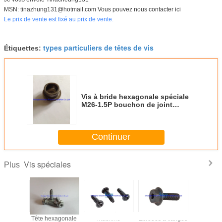
MSN: tinazhung131@hotmail.com Vous pouvez nous contacter ici
Le prix de vente est fixé au prix de vente.
types particuliers de têtes de vis
Étiquettes:
Vis à bride hexagonale spéciale
M26-1.5P bouchon de joint
d'huile pour automobile
Continuer
Vis spéciales
Plus
étaux à
Tête hexagonale
machine
Écroues à flanges
Vis à tête