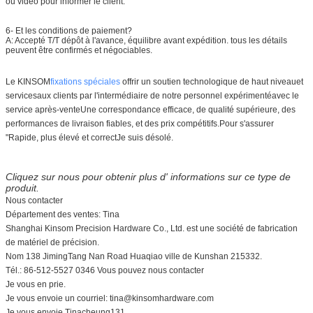
ou vidéo pour informer le client.
6- Et les conditions de paiement?
A: Accepté T/T dépôt à l'avance, équilibre avant expédition. tous les détails
peuvent être confirmés et négociables.
Le KINSOM
fixations spéciales
offrir un soutien technologique de haut niveau
et
services
aux clients par l'intermédiaire de notre personnel expérimenté
avec le
service après-vente
Une correspondance efficace
, de qualité supérieure
, des
performances de livraison fiables
, et des prix compétitifs
.Pour s'assurer
"Rapide, plus élevé et correct
Je suis désolé.
Cliquez sur nous pour obtenir plus d' informations sur ce type de
produit.
Nous contacter
Département des ventes: Tina
Shanghai Kinsom Precision Hardware Co., Ltd. est une société de fabrication
de matériel de précision.
Nom 138 JimingTang Nan Road Huaqiao ville de Kunshan 215332.
Tél.: 86-512-5527 0346 Vous pouvez nous contacter
Je vous en prie.
Je vous envoie un courriel: tina@kinsomhardware.com
Je vous envoie Tinacheung131