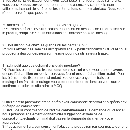
Si les éléments de fixation dont vous avez besoin ne figurent pas sur le site,
vous pouvez nous envoyer par courrier les exigences,y compris le nom, la
taille, le traitement de surface et les informations sur les matériaux. Nous vous
répondrons dès que possible.
2Comment créer une demande de devis en ligne?
R:S'il vous plaît cliquez sur Contactez-nous ou en dessous de l'information sur
le produit, remplissez les informations de l'adresse postale, message.
3.Est-il disponible chez les grands ou les petits OEM?
R: Nous offrons des services aux grands et aux petits fabricants d'OEM! et nous
proposons des conceptions sur mesure pour nos utilisateurs finaux.
4- Et la politique des échantillons et du moulage?
"R: Pour les éléments de fixation énumérés sur notre site web, et nous avons
encore l'échantillon en stock, nous vous fournirons un échantillon gratuit. Pour
les éléments de fixation non standard, vous devez payer les frais de
moulage.Les frais de moulage vous seront remboursés lorsque vous aurez
confirmé le roder., et atteindre le MOQ.
"
5Quelle est la prochaine étape après avoir commandé des fixations spéciales?
A: étape de commande:
1.Détail de la confirmation de l'article:conformément à la demande du client et
nous pouvons également donner votre suggestion et service de
conception.L'échantillon final doit passer la demande du client et votre
approbation
3.Production et livraison:conseiller l'état de la production par courrier, téléphone