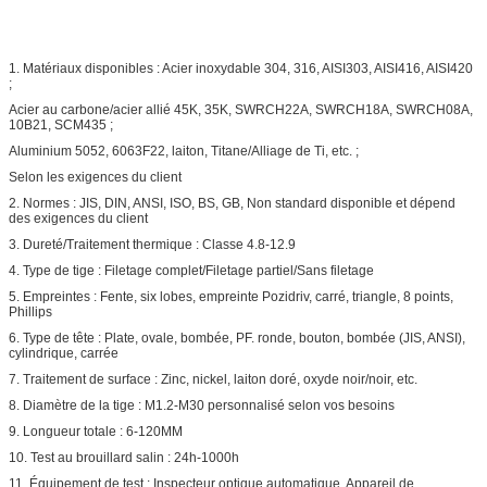
1. Matériaux disponibles : Acier inoxydable 304, 316, AISI303, AISI416, AISI420
;
Acier au carbone/acier allié 45K, 35K, SWRCH22A, SWRCH18A, SWRCH08A,
10B21, SCM435 ;
Aluminium 5052, 6063F22, laiton, Titane/Alliage de Ti, etc. ;
Selon les exigences du client
2. Normes : JIS, DIN, ANSI, ISO, BS, GB, Non standard disponible et dépend
des exigences du client
3. Dureté/Traitement thermique : Classe 4.8-12.9
4. Type de tige : Filetage complet/Filetage partiel/Sans filetage
5. Empreintes : Fente, six lobes, empreinte Pozidriv, carré, triangle, 8 points,
Phillips
6. Type de tête : Plate, ovale, bombée, PF. ronde, bouton, bombée (JIS, ANSI),
cylindrique, carrée
7. Traitement de surface : Zinc, nickel, laiton doré, oxyde noir/noir, etc.
8. Diamètre de la tige : M1.2-M30 personnalisé selon vos besoins
9. Longueur totale : 6-120MM
10. Test au brouillard salin : 24h-1000h
11. Équipement de test : Inspecteur optique automatique, Appareil de