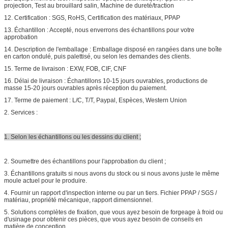
projection, Test au brouillard salin, Machine de dureté/traction
12. Certification : SGS, RoHS, Certification des matériaux, PPAP
13. Échantillon : Accepté, nous enverrons des échantillons pour votre
approbation
14. Description de l'emballage : Emballage disposé en rangées dans une boîte
en carton ondulé, puis palettisé, ou selon les demandes des clients.
15. Terme de livraison : EXW, FOB, CIF, CNF
16. Délai de livraison : Échantillons 10-15 jours ouvrables, productions de
masse 15-20 jours ouvrables après réception du paiement.
17. Terme de paiement : L/C, T/T, Paypal, Espèces, Western Union
2. Services :
1. Selon les échantillons ou les dessins du client ;
2. Soumettre des échantillons pour l'approbation du client ;
3. Échantillons gratuits si nous avons du stock ou si nous avons juste le même
moule actuel pour le produire.
4. Fournir un rapport d'inspection interne ou par un tiers. Fichier PPAP / SGS /
matériau, propriété mécanique, rapport dimensionnel.
5. Solutions complètes de fixation, que vous ayez besoin de forgeage à froid ou
d'usinage pour obtenir ces pièces, que vous ayez besoin de conseils en
matière de conception,