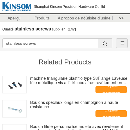
Shanghai Kinsom Precision Hardware Co.,ltd
Aperçu
Produits
A propos de nous
Visite d'usine
>>
stainless screws
Qualité
supplier.
(147)
Related Products
machine triangulaire plastitio type S3Flange Laveuse
tôle métallique vis à fil tri-lobulaires revêtement en
zinc noir fixations personnalisées
Enquête
maintenant
Boulons spéciaux longs en champignon à haute
résistance
Enquête
maintenant
Boulon fileté personnalisé moleté avec revêtement