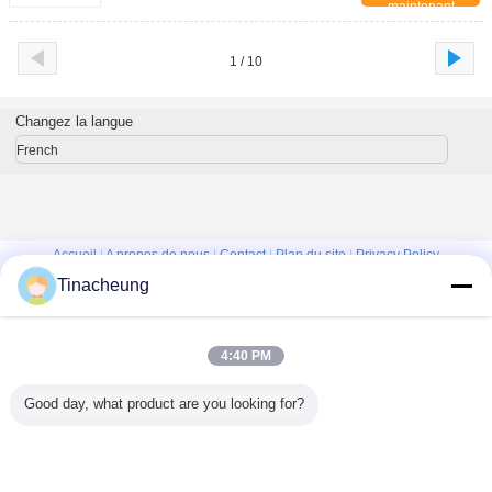
maintenant
1 / 10
Changez la langue
French
Accueil
|
A propos de nous
|
Contact
|
Plan du site
|
Privacy Policy
Tinacheung
Vue de bureau
Copyright © 2016 - 2026 Shanghai Kinsom Precision Hardware Co.,ltd.
All rights reserved.
4:40 PM
Good day, what product are you looking for?