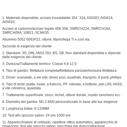
1. Materiale disponibile: acciaio inossidabile 304 `316, AISI303, AISI416,
AISI420;
Acciaio al carbonio/acciaio legato 45K 35K, SWRCH22A, SWRCH18A,
SWRCH08A, 10B21, SCM435;
Alluminio 5052 6063F22, ottone, titanio/lega Ti e così via;
Secondo le esigenze del cliente
2. Standard: JIS, DIN, ANSI, ISO, BS, GB, Non standard disponibile e dipende
dalle esigenze del cliente
3. Durezza/Trattamento termico: Classe 4.8-12.9
4. Tipo di gambo: filettatura completa/filettatura parziale/nessuna filettatura
5. Driver: scanalato, a sei lobi, driver pozi, quadrato, triangolo, 8 punti, phillips
6. Tipo di testa: piatta, ovale, a traliccio, PF. rotonda, a bottone, pan (JIS, ANSI),
a vite cilindrica, quadrata
7. Trattamento superficiale: zinco, nichel, ottone dorato, ossido nero/nero ecc.
8. Diametro del gambo: M1.2-M30 personalizzato in base alle tue esigenze
9. Lunghezza totale: 6-120MM
10. Test allo spruzzo salino: 24 ore-1000 ore
11. Apparecchiature di collaudo: ispettore ottico automatico, apparecchio di
proiezione, test allo spruzzo salino, macchina per durezza/trazione