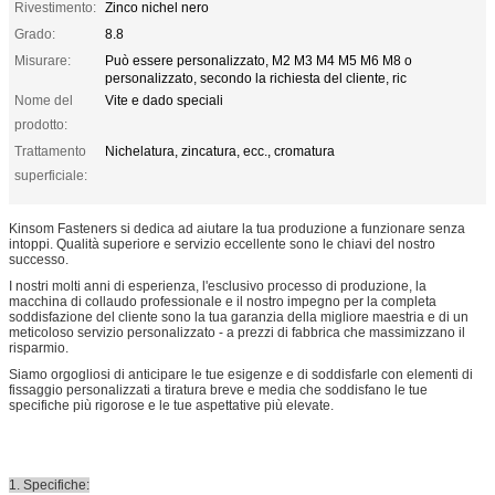
Rivestimento:
Zinco nichel nero
Grado:
8.8
Misurare:
Può essere personalizzato, M2 M3 M4 M5 M6 M8 o
personalizzato, secondo la richiesta del cliente, ric
Nome del
Vite e dado speciali
prodotto:
Trattamento
Nichelatura, zincatura, ecc., cromatura
superficiale:
Kinsom Fasteners si dedica ad aiutare la tua produzione a funzionare senza
intoppi. Qualità superiore e servizio eccellente sono le chiavi del nostro
successo.
I nostri molti anni di esperienza, l'esclusivo processo di produzione, la
macchina di collaudo professionale e il nostro impegno per la completa
soddisfazione del cliente sono la tua garanzia della migliore maestria e di un
meticoloso servizio personalizzato - a prezzi di fabbrica che massimizzano il
risparmio.
Siamo orgogliosi di anticipare le tue esigenze e di soddisfarle con elementi di
fissaggio personalizzati a tiratura breve e media che soddisfano le tue
specifiche più rigorose e le tue aspettative più elevate.
1. Specifiche: