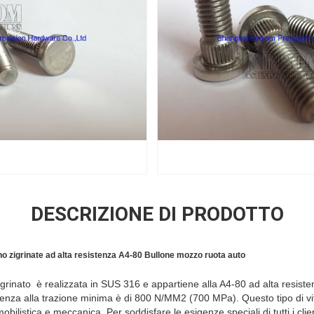
DESCRIZIONE DI PRODOTTO
no zigrinate ad alta resistenza A4-80
Bullone mozzo ruota auto
zigrinato è realizzata in SUS 316 e appartiene alla A4-80 ad alta resis
istenza alla trazione minima è di 800 N/MM2 (700 MPa). Questo tipo di 
omobilistica e meccanica. Per soddisfare le esigenze speciali di tutti i cli