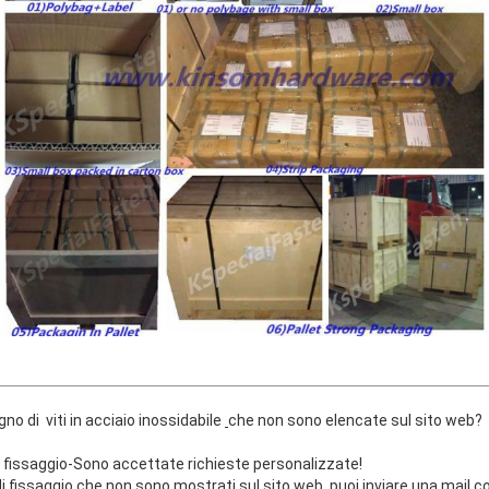
de frequenti:
ogno di
viti in acciaio inossidabile
che non sono elencat
 fissaggio
-Sono accettate richieste personalizzate!
i fissaggio che non sono mostrati sul sito web, puoi inviare una mail c