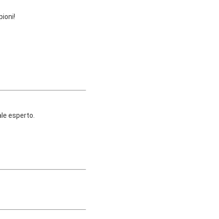
mpioni!
usto e personale esperto.