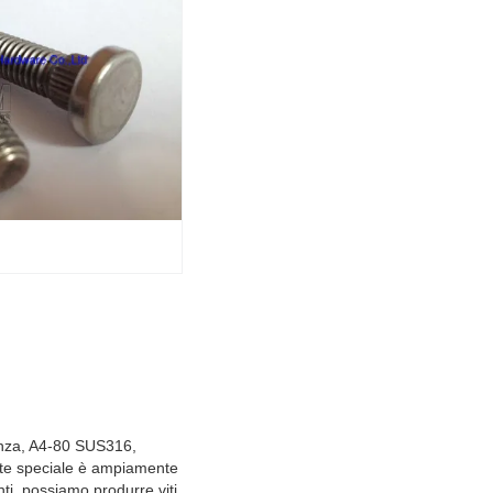
tenza, A4-80 SUS316,
vite speciale è ampiamente
enti, possiamo produrre viti