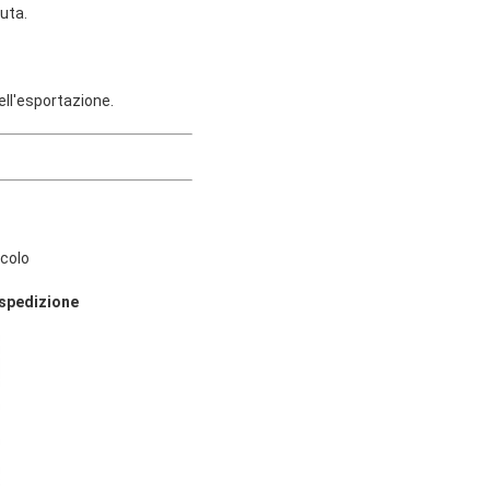
luta.
ell'esportazione.
icolo
 spedizione