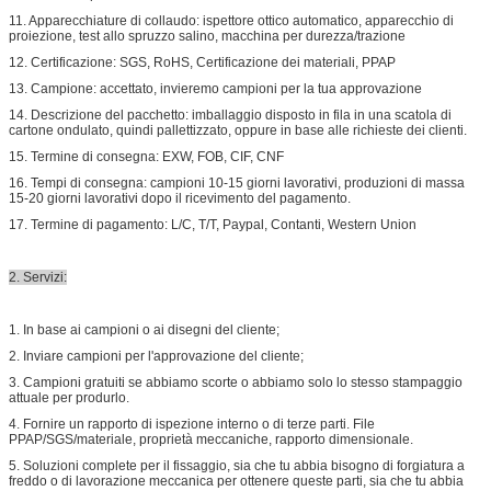
11. Apparecchiature di collaudo: ispettore ottico automatico, apparecchio di
proiezione, test allo spruzzo salino, macchina per durezza/trazione
12. Certificazione: SGS, RoHS, Certificazione dei materiali, PPAP
13. Campione: accettato, invieremo campioni per la tua approvazione
14. Descrizione del pacchetto: imballaggio disposto in fila in una scatola di
cartone ondulato, quindi pallettizzato, oppure in base alle richieste dei clienti.
15. Termine di consegna: EXW, FOB, CIF, CNF
16. Tempi di consegna: campioni 10-15 giorni lavorativi, produzioni di massa
15-20 giorni lavorativi dopo il ricevimento del pagamento.
17. Termine di pagamento: L/C, T/T, Paypal, Contanti, Western Union
2. Servizi:
1. In base ai campioni o ai disegni del cliente;
2. Inviare campioni per l'approvazione del cliente;
3. Campioni gratuiti se abbiamo scorte o abbiamo solo lo stesso stampaggio
attuale per produrlo.
4. Fornire un rapporto di ispezione interno o di terze parti. File
PPAP/SGS/materiale, proprietà meccaniche, rapporto dimensionale.
5. Soluzioni complete per il fissaggio, sia che tu abbia bisogno di forgiatura a
freddo o di lavorazione meccanica per ottenere queste parti, sia che tu abbia