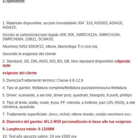
1. Specifiche:
1. Materiale disponibile: acciaio inossidabile 304 `316, AISI303, AISI416,
AISI420;
Acciaio al carbonio/acciaio legato 45K 35K, SWRCH22A, SWRCH18A,
SWRCH08A, 10B21, SCM435;
Alluminio 5052 6063F22, ottone, titanio/lega Ti e così via;
Secondo le esigenze del cliente
2. Standard: JIS, DIN, ANSI, ISO, BS, GB, Non standard disponibile e
dipende
dalle
esigenze del cliente
3. Durezza/Trattamento termico: Classe 4.8-12.9
4. Tipo di gambo: filettatura completa/filettatura parziale/nessuna filettatura
5. Driver: scanalato, a sei lobi, driver pozi, quadrato, triangolo, 8 punti, phillips
6. Tipo di testa: piatta, ovale, truss, PF. rotonda, a bottone, pan (JIS, ANSI), a vite
cilindrica, quadrata
7. Trattamento superficiale: zinco, nichel, ottone dorato, ossido nero/nero ecc.
8. Diametro del gambo: M1.2-M30 personalizzato in base alle tue esigenze
9. Lunghezza totale: 6-120MM
10. Test allo spruzzo salino: 24 ore-1000 ore