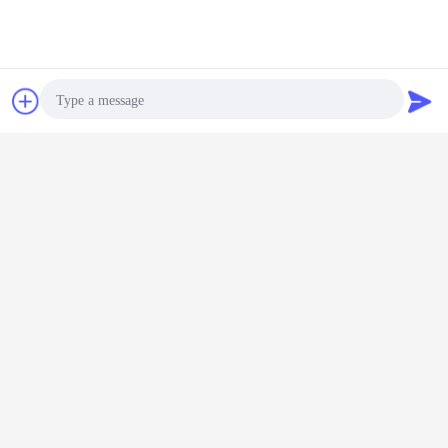
Chiacchierare
Richiedere un
preventivo
Photo
Video Call
Audio Call