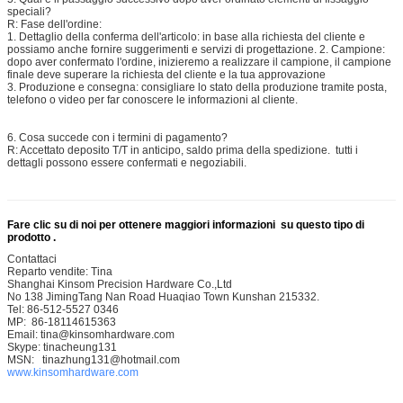
speciali?
R: Fase dell'ordine:
1. Dettaglio della conferma dell'articolo: in base alla richiesta del cliente e
possiamo anche fornire suggerimenti e servizi di progettazione. 2. Campione:
dopo aver confermato l'ordine, inizieremo a realizzare il campione, il campione
finale deve superare la richiesta del cliente e la tua approvazione
3. Produzione e consegna: consigliare lo stato della produzione tramite posta,
telefono o video per far conoscere le informazioni al cliente.
6. Cosa succede con i termini di pagamento?
R: Accettato deposito T/T in anticipo, saldo prima della spedizione. tutti i
dettagli possono essere confermati e negoziabili.
Fare clic su di noi per ottenere maggiori informazioni su questo tipo di
prodotto .
Contattaci
Reparto vendite: Tina
Shanghai Kinsom Precision Hardware Co.,Ltd
No 138 JimingTang Nan Road Huaqiao Town Kunshan 215332.
Tel: 86-512-5527 0346
MP: 86-18114615363
Email: tina@kinsomhardware.com
Skype: tinacheung131
MSN: tinazhung131@hotmail.com
www.kinsomhardware.com