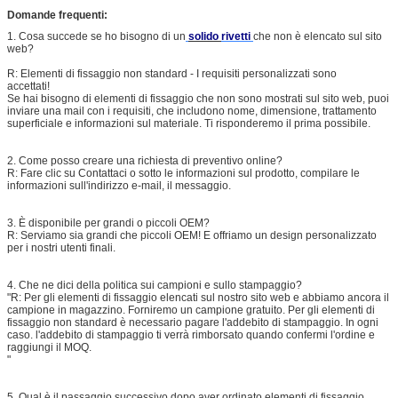
Domande frequenti:
1. Cosa succede se ho bisogno di un
solido
rivetti
che non è elencato sul sito
web?
R: Elementi di fissaggio non standard - I requisiti personalizzati sono
accettati!
Se hai bisogno di elementi di fissaggio che non sono mostrati sul sito web, puoi
inviare una mail con i requisiti, che includono nome, dimensione, trattamento
superficiale e informazioni sul materiale. Ti risponderemo il prima possibile.
2. Come posso creare una richiesta di preventivo online?
R: Fare clic su Contattaci o sotto le informazioni sul prodotto, compilare le
informazioni sull'indirizzo e-mail, il messaggio.
3. È disponibile per grandi o piccoli OEM?
R: Serviamo sia grandi che piccoli OEM! E offriamo un design personalizzato
per i nostri utenti finali.
4. Che ne dici della politica sui campioni e sullo stampaggio?
"R: Per gli elementi di fissaggio elencati sul nostro sito web e abbiamo ancora il
campione in magazzino. Forniremo un campione gratuito. Per gli elementi di
fissaggio non standard è necessario pagare l'addebito di stampaggio. In ogni
caso. l'addebito di stampaggio ti verrà rimborsato quando confermi l'ordine e
raggiungi il MOQ.
"
5. Qual è il passaggio successivo dopo aver ordinato elementi di fissaggio