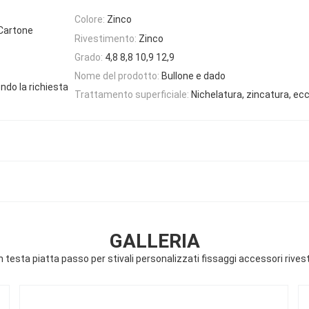
Colore:
Zinco
 Cartone
Rivestimento:
Zinco
Grado:
4,8 8,8 10,9 12,9
Nome del prodotto:
Bullone e dado
do la richiesta
Trattamento superficiale:
Nichelatura, zincatura, ec
GALLERIA
on testa piatta passo per stivali personalizzati fissaggi accessori rive