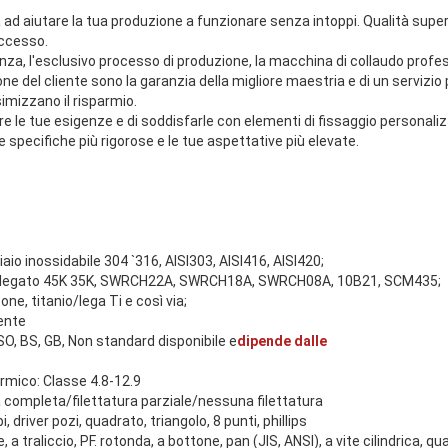
ad aiutare la tua produzione a funzionare senza intoppi. Qualità super
uccesso.
ienza, l'esclusivo processo di produzione, la macchina di collaudo profe
ne del cliente sono la garanzia della migliore maestria e di un servizio
imizzano il risparmio.
re le tue esigenze e di soddisfarle con elementi di fissaggio personaliz
 specifiche più rigorose e le tue aspettative più elevate.
iaio inossidabile 304 `316, AISI303, AISI416, AISI420;
io legato 45K 35K, SWRCH22A, SWRCH18A, SWRCH08A, 10B21, SCM435;
ne, titanio/lega Ti e così via;
ente
 ISO, BS, GB, Non standard disponibile e
dipende dalle
mico: Classe 4.8-12.9
ra completa/filettatura parziale/nessuna filettatura
bi, driver pozi, quadrato, triangolo, 8 punti, phillips
e, a traliccio, PF. rotonda, a bottone, pan (JIS, ANSI), a vite cilindrica, q