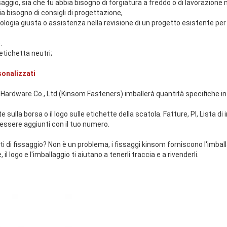
ssaggio, sia che tu abbia bisogno di forgiatura a freddo o di lavorazion
ia bisogno di consigli di progettazione,
nologia giusta o assistenza nella revisione di un progetto esistente per l
.
tichetta neutri;
sonalizzati
Hardware Co., Ltd (Kinsom Fasteners) imballerà quantità specifiche in
 sulla borsa o il logo sulle etichette della scatola. Fatture, PI, Lista di 
sere aggiunti con il tuo numero.
ti di fissaggio? Non è un problema, i fissaggi kinsom forniscono l'imbal
l logo e l'imballaggio ti aiutano a tenerli traccia e a rivenderli.