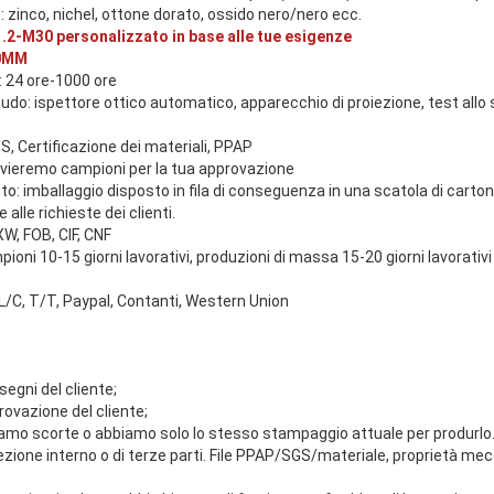
: zinco, nichel, ottone dorato, ossido nero/nero ecc.
.2-M30 personalizzato in base alle tue esigenze
20MM
: 24 ore-1000 ore
audo: ispettore ottico automatico, apparecchio di proiezione, test all
S, Certificazione dei materiali, PPAP
nvieremo campioni per la tua approvazione
to: imballaggio disposto in fila di conseguenza in una scatola di carton
 alle richieste dei clienti.
W, FOB, CIF, CNF
oni 10-15 giorni lavorativi, produzioni di massa 15-20 giorni lavorativi
L/C, T/T, Paypal, Contanti, Western Union
isegni del cliente;
provazione del cliente;
iamo scorte o abbiamo solo lo stesso stampaggio attuale per produrlo
spezione interno o di terze parti. File PPAP/SGS/materiale, proprietà me