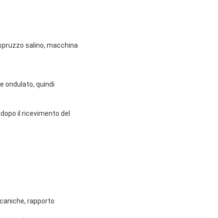
o spruzzo salino, macchina
e ondulato, quindi
 dopo il ricevimento del
.
ccaniche, rapporto