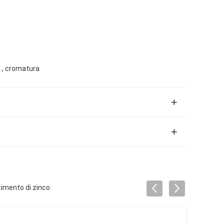
c., cromatura
stimento di zinco