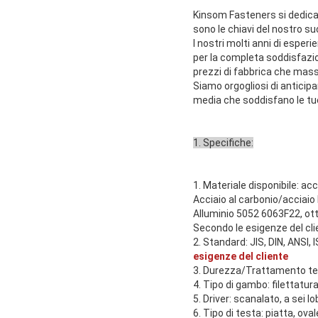
Kinsom Fasteners si dedica 
sono le chiavi del nostro s
I nostri molti anni di esper
per la completa soddisfazio
prezzi di fabbrica che mass
Siamo orgogliosi di anticipa
media che soddisfano le tue
1. Specifiche:
1. Materiale disponibile: acc
Acciaio al carbonio/accia
Alluminio 5052 6063F22, otto
Secondo le esigenze del cli
2. Standard: JIS, DIN, ANSI,
esigenze del cliente
3. Durezza/Trattamento ter
4. Tipo di gambo: filettatu
5. Driver: scanalato, a sei lo
6. Tipo di testa: piatta, oval