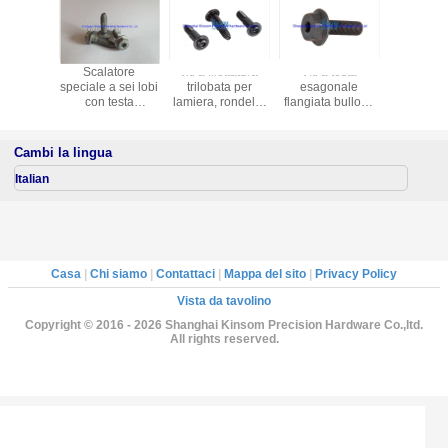
azione a
Scalatore
viti a filettatura
Viti a testa
Vetture
a materie
speciale a sei lobi
trilobata per
esagonale
macchine 
tiche
con testa
lamiera, rondella
flangiata bullone
quadr
esessuale con
flangiata tipo S3,
e dado standard
rivestime
vite ad ali
macchina
DIN elementi di
zinco anc
triangolare,
fissaggio non
fissa
Cambi la lingua
rivestimento in
standard
localizz
zinco nero,
decoraz
Italian
elementi di
indust
fissaggio
personalizzati
Casa
|
Chi siamo
|
Contattaci
|
Mappa del sito
|
Privacy Policy
Vista da tavolino
Copyright © 2016 - 2026 Shanghai Kinsom Precision Hardware Co.,ltd.
All rights reserved.