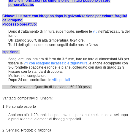
Tutte le informazioni su dimensioni e finitura possono essere
personalizzate.
Chiave: Lustrare con idrogeno dopo la galvanizzazione per evitare fragilità
da idrogeno.
Processo operativo:
Dopo il trattamento di finitura superficiale, mettere le
viti
nell'attrezzatura del
forno.
Utilizzando 200℃ di alta temperatura, 8-24 ore.
Tutti i dettagli possono essere seguiti dalle nostre News.
Ispezione:
Scegliere una lamiera di ferro da 3-5 mm, fare un foro di dimensioni M8 per
fissare le
viti con esagono incassato e zigrinatura
, e anche accoppiato con
3-5 rondelle spaccate e rondelle piane, collegato con dadi di grado 12.9.
Fissare con lo standard di coppia.
Mettere nel congelatore.
Dopo 24 ore, controllare le
viti speciali
.
Osservazione: Quantità di ispezione: 50-100 pezzi
Vantaggi competitivi di Kinsom:
1. Personale esperto
Abbiamo più di 20 anni di esperienza nel personale nella ricerca, sviluppo
e produzione di elementi di fissaggio speciali
2. Servizio. Prodotti di fabbrica