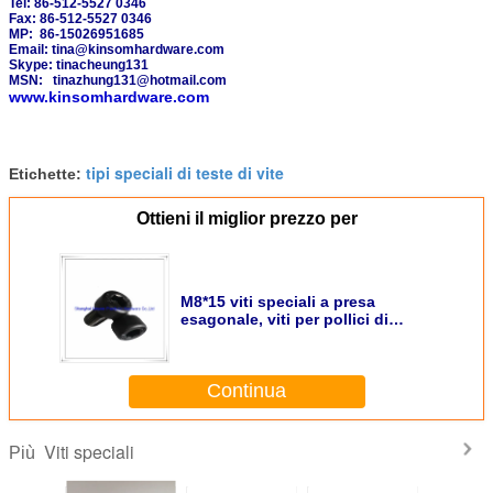
Tel: 86-512-5527 0346
Fax: 86-512-5527 0346
MP: 86-15026951685
Email: tina@kinsomhardware.com
Skype: tinacheung131
MSN: tinazhung131@hotmail.com
www.kinsomhardware.com
tipi speciali di teste di vite
Etichette:
Ottieni il miglior prezzo per
M8*15 viti speciali a presa
esagonale, viti per pollici di
grado 12,9
Continua
Viti speciali
Più