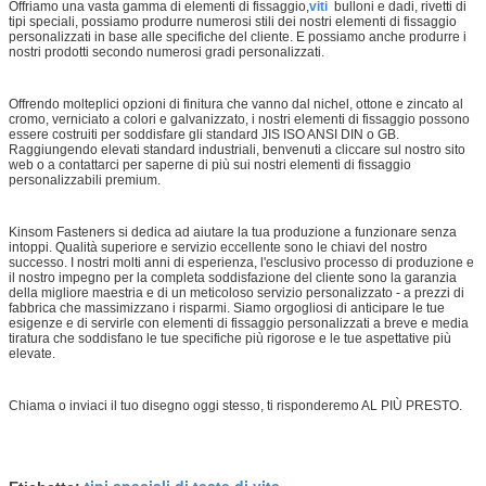
Offriamo una vasta gamma di elementi di fissaggio,
viti
bulloni e dadi, rivetti di
tipi speciali, possiamo produrre numerosi stili dei nostri elementi di fissaggio
personalizzati in base alle specifiche del cliente. E possiamo anche produrre i
nostri prodotti secondo numerosi gradi personalizzati.
Offrendo molteplici opzioni di finitura che vanno dal nichel, ottone e zincato al
cromo, verniciato a colori e galvanizzato, i nostri elementi di fissaggio possono
essere costruiti per soddisfare gli standard JIS ISO ANSI DIN o GB.
Raggiungendo elevati standard industriali, benvenuti a cliccare sul nostro sito
web o a contattarci per saperne di più sui nostri elementi di fissaggio
personalizzabili premium.
Kinsom Fasteners si dedica ad aiutare la tua produzione a funzionare senza
intoppi. Qualità superiore e servizio eccellente sono le chiavi del nostro
successo. I nostri molti anni di esperienza, l'esclusivo processo di produzione e
il nostro impegno per la completa soddisfazione del cliente sono la garanzia
della migliore maestria e di un meticoloso servizio personalizzato - a prezzi di
fabbrica che massimizzano i risparmi. Siamo orgogliosi di anticipare le tue
esigenze e di servirle con elementi di fissaggio personalizzati a breve e media
tiratura che soddisfano le tue specifiche più rigorose e le tue aspettative più
elevate.
Chiama o inviaci il tuo disegno oggi stesso, ti risponderemo AL PIÙ PRESTO.
tipi speciali di teste di vite