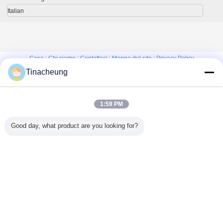
localizzazioni
fasteners
decorazioni
Italian
industria
Casa
|
Chi siamo
|
Contattaci
|
Mappa del sito
|
Privacy Policy
Tinacheung
Vista da tavolino
Copyright © 2016 - 2026 Shanghai Kinsom Precision Hardware Co.,ltd.
All rights reserved.
1:59 PM
Good day, what product are you looking for?