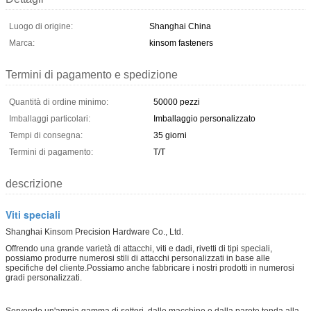
Luogo di origine:
Shanghai China
Marca:
kinsom fasteners
Termini di pagamento e spedizione
Quantità di ordine minimo:
50000 pezzi
Imballaggi particolari:
Imballaggio personalizzato
Tempi di consegna:
35 giorni
Termini di pagamento:
T/T
descrizione
Viti speciali
Shanghai Kinsom Precision Hardware Co., Ltd.
Offrendo una grande varietà di attacchi, viti e dadi, rivetti di tipi speciali,
possiamo produrre numerosi stili di attacchi personalizzati in base alle
specifiche del cliente.Possiamo anche fabbricare i nostri prodotti in numerosi
gradi personalizzati.
Servendo un'ampia gamma di settori, dalle macchine e dalla parete tenda alla