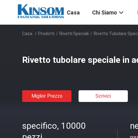
Casa
Chi Siamo
Casa
/
Prodotti
/
Rivetti Speciali
/
Rivetto Tubolare Speci
Rivetto tubolare speciale in a
Miglior Prezzo
Scrivici
specifico, 10000
ne
pezzi
pre