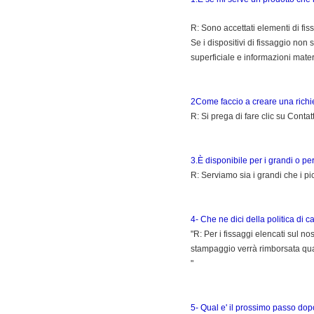
R: Sono accettati elementi di fis
Se i dispositivi di fissaggio non
superficiale e informazioni mater
2Come faccio a creare una richi
R: Si prega di fare clic su Contat
3.È disponibile per i grandi o pe
R: Serviamo sia i grandi che i pi
4- Che ne dici della politica d
"R: Per i fissaggi elencati sul 
stampaggio verrà rimborsata qua
"
5- Qual e' il prossimo passo dopo