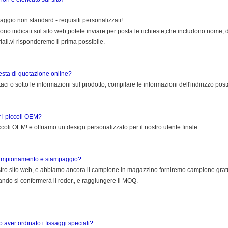
saggio non standard - requisiti personalizzati!
 sono indicati sul sito web,potete inviare per posta le richieste,che includono nome,
iali.vi risponderemo il prima possibile.
esta di quotazione online?
taci o sotto le informazioni sul prodotto, compilare le informazioni dell'indirizzo po
r i piccoli OEM?
ccoli OEM! e offriamo un design personalizzato per il nostro utente finale.
i campionamento e stampaggio?
nostro sito web, e abbiamo ancora il campione in magazzino.forniremo campione grat
ndo si confermerà il roder., e raggiungere il MOQ.
 aver ordinato i fissaggi speciali?