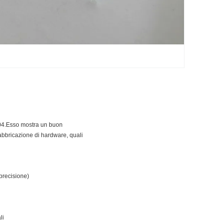
S304.Esso mostra un buon
 fabbricazione di hardware, quali
 precisione)
li