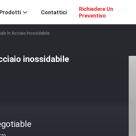
Richiedere Un
Prodotti
Contattici
Preventivo
ale In Acciaio Inossidabile
cciaio inossidabile
gotiable
zzo