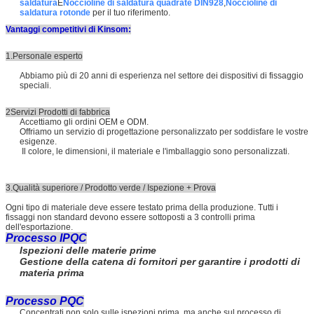
saldatura
E
Noccioline di saldatura quadrate DIN928
,
Noccioline di
saldatura rotonde
per il tuo riferimento.
Vantaggi competitivi di Kinsom:
1.Personale esperto
Abbiamo più di 20 anni di esperienza nel settore dei dispositivi di fissaggio
speciali.
2Servizi Prodotti di fabbrica
Accettiamo gli ordini OEM e ODM.
Offriamo un servizio di progettazione personalizzato per soddisfare le vostre
esigenze.
Il colore, le dimensioni, il materiale e l'imballaggio sono personalizzati.
3.Qualità superiore / Prodotto verde / Ispezione + Prova
Ogni tipo di materiale deve essere testato prima della produzione. Tutti i
fissaggi non standard devono essere sottoposti a 3 controlli prima
dell'esportazione.
Processo IPQC
Ispezioni delle materie prime
Gestione della catena di fornitori per garantire i prodotti di
materia prima
Processo PQC
Concentrati non solo sulle ispezioni prima, ma anche sul processo di