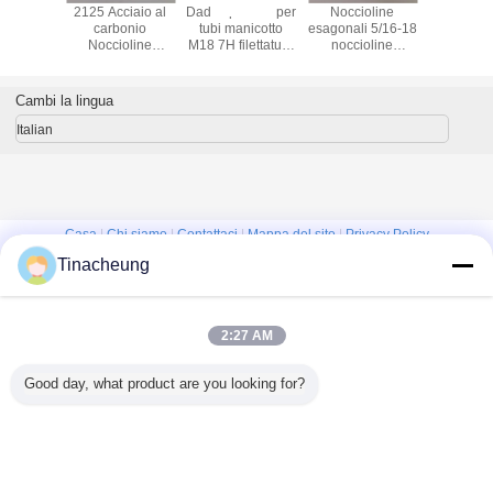
2125 Acciaio al
Dado speciale per
Noccioline
Dadi spe
carbonio
tubi manicotto
esagonali 5/16-18
autoblocca
Noccioline
M18 7H filettatura
noccioline
compon
autocriccianti per
interna sinistra
esagonali
elettr
parti elettriche
distanziale
Cambi la lingua
Italian
Casa
|
Chi siamo
|
Contattaci
|
Mappa del sito
|
Privacy Policy
Tinacheung
Vista da tavolino
Copyright © 2016 - 2026 Shanghai Kinsom Precision Hardware Co.,ltd.
All rights reserved.
2:27 AM
Good day, what product are you looking for?