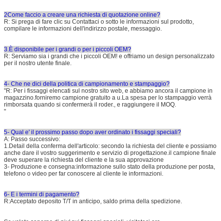
2Come faccio a creare una richiesta di quotazione online?
R: Si prega di fare clic su Contattaci o sotto le informazioni sul prodotto,
compilare le informazioni dell'indirizzo postale, messaggio.
3.È disponibile per i grandi o per i piccoli OEM?
R: Serviamo sia i grandi che i piccoli OEM! e offriamo un design personalizzato
per il nostro utente finale.
4- Che ne dici della politica di campionamento e stampaggio?
"R: Per i fissaggi elencati sul nostro sito web, e abbiamo ancora il campione in
magazzino.forniremo campione gratuito a u.La spesa per lo stampaggio verrà
rimborsata quando si confermerà il roder., e raggiungere il MOQ.
"
5- Qual e' il prossimo passo dopo aver ordinato i fissaggi speciali?
A: Passo successivo:
1.Detail della conferma dell'articolo: secondo la richiesta del cliente e possiamo
anche dare il vostro suggerimento e servizio di progettazione.il campione finale
deve superare la richiesta del cliente e la sua approvazione
3- Produzione e consegna:informazione sullo stato della produzione per posta,
telefono o video per far conoscere al cliente le informazioni.
6- E i termini di pagamento?
R:Acceptato deposito T/T in anticipo, saldo prima della spedizione.