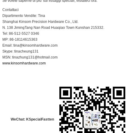
Se volete saperne di piu' sui fissaggi speciali, visitateci ora.
Contattaci
Dipartimento Vendite: Tina
Shanghai Kinsom Precision Hardware Co., Ltd.
N. 138 JimingTang Nan Road Huaqiao Town Kunshan 215332.
Tel: 86-512-5527 0346
MP: 86-18114615363
Email: tina@kinsomhardware.com
Skype: tinacheung131
MSN: tinazhung131@hotmail.com
www.kinsomhardware.com
WeChat: KSpecialFastten