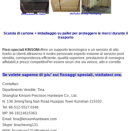
Scatola di cartone + imballaggio su pallet per proteggere le merci durante il
trasporto
Fissi speciali KINSOM
offrire un supporto tecnologico e un servizio di alto
livello ai clienti attraverso il nostro personale esperto insieme al servizio post
vendita, corrispondenza efficiente, qualità superiore, prestazioni di consegna
affidabili,e prezzi competitiviPer essere sicuri che sia veloce, alto e corretto.
Se volete saperne di piu' sui fissaggi speciali, visitateci ora.
Contattaci
Dipartimento Vendite: Tina
Shanghai Kinsom Precision Hardware Co., Ltd.
N. 138 JimingTang Nan Road Huaqiao Town Kunshan 215332.
Tel: 86-512-5527 0346
MP: 86-18114615363
Email: tina@kinsomhardware.com
Skype: tinacheung131
MSN: tinazhung131@hotmail.com