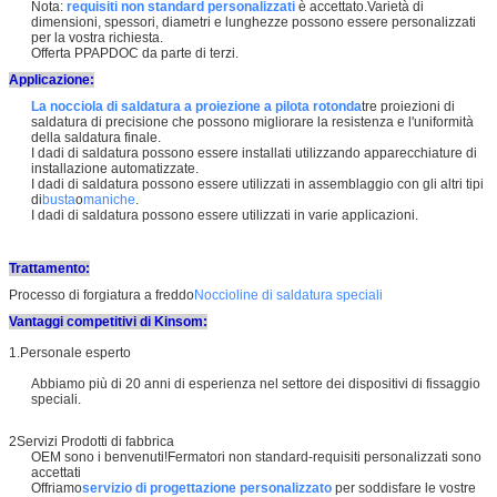
Nota:
requisiti non standard personalizzati
è accettato.Varietà di
dimensioni, spessori, diametri e lunghezze possono essere personalizzati
per la vostra richiesta.
Offerta PPAPDOC da parte di terzi.
Applicazione:
La nocciola di saldatura a proiezione a pilota rotonda
tre proiezioni di
saldatura di precisione che possono migliorare la resistenza e l'uniformità
della saldatura finale.
I dadi di saldatura possono essere installati utilizzando apparecchiature di
installazione automatizzate.
I dadi di saldatura possono essere utilizzati in assemblaggio con gli altri tipi
di
busta
o
maniche
.
I dadi di saldatura possono essere utilizzati in varie applicazioni.
Trattamento:
Processo di forgiatura a freddo
Noccioline di saldatura speciali
Vantaggi competitivi di Kinsom:
1.Personale esperto
Abbiamo più di 20 anni di esperienza nel settore dei dispositivi di fissaggio
speciali.
2Servizi Prodotti di fabbrica
OEM sono i benvenuti!Fermatori non standard-requisiti personalizzati sono
accettati
Offriamo
servizio di progettazione personalizzato
per soddisfare le vostre