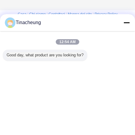
Casa
|
Chi siamo
|
Contattaci
|
Mappa del sito
|
Privacy Policy
Tinacheung
Vista da tavolino
Copyright © 2016 - 2026 Shanghai Kinsom Precision Hardware Co.,ltd.
All rights reserved.
12:54 AM
Good day, what product are you looking for?