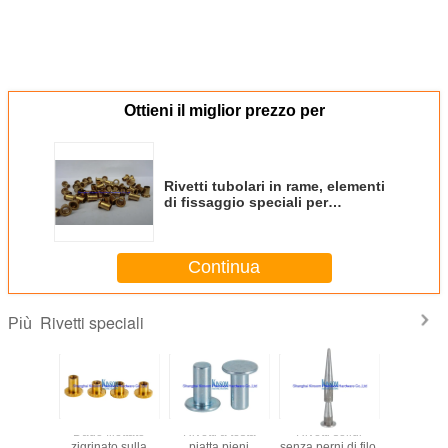
Ottieni il miglior prezzo per
Rivetti tubolari in rame, elementi
di fissaggio speciali per
attrezzature fitness
Continua
Rivetti speciali
Più
Dado filettato
Rivetti a testa
Rivetti solidi
Rivetti 
zigrinato sulla
piatta pieni
senza perni di filo,
senza perni