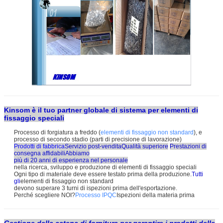
Kinsom è il tuo partner globale di sistema per elementi di
fissaggio speciali
Processo di forgiatura a freddo (
elementi di fissaggio non standard
), e
processo di secondo stadio (parti di precisione di lavorazione)
Prodotti di fabbrica
Servizio post-vendita
Qualità superiore
Prestazioni di
consegna affidabili
Abbiamo
più di 20 anni di esperienza nel personale
nella ricerca, sviluppo e produzione di elementi di fissaggio speciali
Ogni tipo di materiale deve essere testato prima della produzione.
Tutti
gli
elementi di fissaggio non standard
devono superare 3 turni di ispezioni prima dell'esportazione.
Perché scegliere NOI?
Processo IPQC
Ispezioni della materia prima
Gestione della catena di fornitura per garantire i prodotti delle