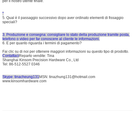
per il nostro utente finale.
"
5. Qual è il passaggio successivo dopo aver ordinato elementi di fissaggio
speciali?
3. Produzione e consegna: consigliare lo stato della produzione tramite posta,
telefono o video per far conoscere al cliente le informazioni.
6. E per quanto riguarda i termini di pagamento?
Fai clic su di noi per ottenere maggiori informazioni su questo tipo di prodotto.
Contattaci
Reparto vendite: Tina
Shanghai Kinsom Precision Hardware Co., Ltd
Tel: 86-512-5527 0346
Skype: tinacheung131
MSN: tinazhung131@hotmail.com
www.kinsomhardware.com