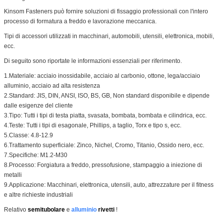
Kinsom Fasteners può fornire soluzioni di fissaggio professionali con l'intero
processo di formatura a freddo e lavorazione meccanica.
Tipi di accessori utilizzati in macchinari, automobili, utensili, elettronica, mobili,
ecc.
Di seguito sono riportate le informazioni essenziali per riferimento.
1.Materiale: acciaio inossidabile, acciaio al carbonio, ottone, lega/acciaio
alluminio, acciaio ad alta resistenza
2.Standard: JIS, DIN, ANSI, ISO, BS, GB, Non standard disponibile e dipende
dalle esigenze del cliente
3.Tipo: Tutti i tipi di testa piatta, svasata, bombata, bombata e cilindrica, ecc.
4.Teste: Tutti i tipi di esagonale, Phillips, a taglio, Torx e tipo s, ecc.
5.Classe: 4.8-12.9
6.Trattamento superficiale: Zinco, Nichel, Cromo, Titanio, Ossido nero, ecc.
7.Specifiche: M1.2-M30
8.Processo: Forgiatura a freddo, pressofusione, stampaggio a iniezione di
metalli
9.Applicazione: Macchinari, elettronica, utensili, auto, attrezzature per il fitness
e altre richieste industriali
Relativo
semitubolare
e
alluminio
rivetti
!