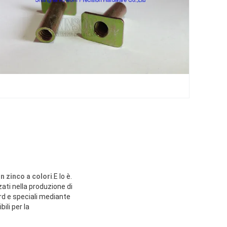
n zinco a colori
.
E lo è.
zati nella produzione di
ard e speciali mediante
ili per la