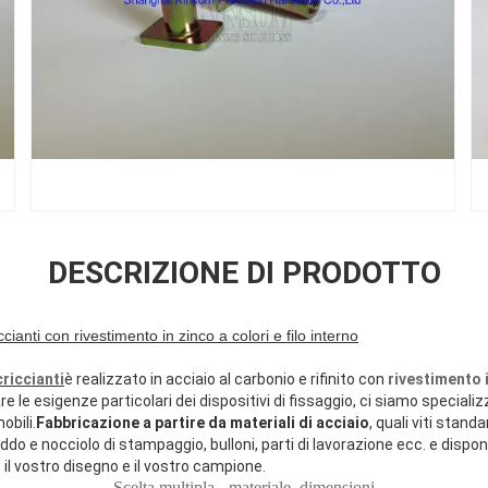
DESCRIZIONE DI PRODOTTO
ianti con rivestimento in zinco a colori e filo interno
riccianti
è realizzato in acciaio al carbonio e rifinito con
rivestimento i
e le esigenze particolari dei dispositivi di fissaggio, ci siamo specializ
obili.
Fabbricazione a partire da materiali di acciaio
, quali viti stand
do e nocciolo di stampaggio, bulloni, parti di lavorazione ecc. e disponib
l vostro disegno e il vostro campione.
Scelta multipla - materiale, dimensioni