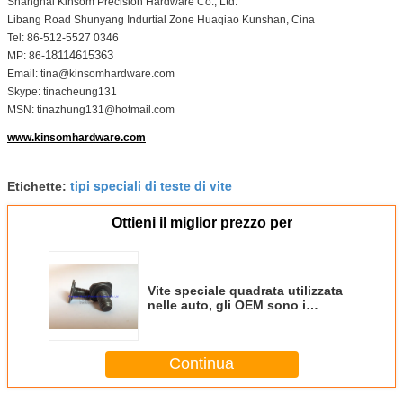
Shanghai Kinsom Precision Hardware Co., Ltd.
Libang Road Shunyang Indurtial Zone Huaqiao Kunshan, Cina
Tel: 86-512-5527 0346
18114615363
MP: 86-
Email: tina@kinsomhardware.com
Skype: tinacheung131
MSN: tinazhung131@hotmail.com
www.kinsomhardware.com
tipi speciali di teste di vite
Etichette:
Ottieni il miglior prezzo per
Vite speciale quadrata utilizzata
nelle auto, gli OEM sono i
benvenuti
Continua