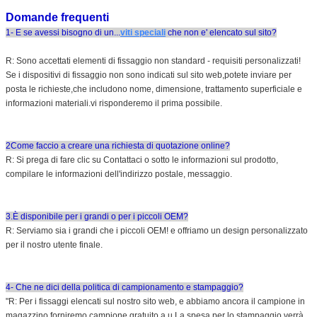
Domande frequenti
1- E se avessi bisogno di un...
viti speciali
che non e' elencato sul sito?
R: Sono accettati elementi di fissaggio non standard - requisiti personalizzati!
Se i dispositivi di fissaggio non sono indicati sul sito web,potete inviare per
posta le richieste,che includono nome, dimensione, trattamento superficiale e
informazioni materiali.vi risponderemo il prima possibile.
2Come faccio a creare una richiesta di quotazione online?
R: Si prega di fare clic su Contattaci o sotto le informazioni sul prodotto,
compilare le informazioni dell'indirizzo postale, messaggio.
3.È disponibile per i grandi o per i piccoli OEM?
R: Serviamo sia i grandi che i piccoli OEM! e offriamo un design personalizzato
per il nostro utente finale.
4- Che ne dici della politica di campionamento e stampaggio?
"R: Per i fissaggi elencati sul nostro sito web, e abbiamo ancora il campione in
magazzino.forniremo campione gratuito a u.La spesa per lo stampaggio verrà