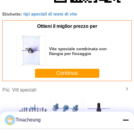
tipi speciali di teste di vite
Etichette:
Ottieni il miglior prezzo per
Vite speciale combinata con
flangia per fissaggio
Continua
Viti speciali
Più
Tinacheung
Vetture per
Viti a macchina a
Fabbricazione a
Scalat
macchine a testa
testa cilindrica
partire da materie
speciale a 
quadrata
Phillips con
plastiche
con te