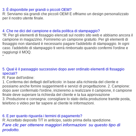
3. È disponibile per grandi o piccoli OEM?
R: Serviamo sia grandi che piccoli OEM! E offriamo un design personalizzato
per il nostro utente finale.
4. Che ne dici del campione e della politica di stampaggio?
"R: Per gli elementi di fissaggio elencati sul nostro sito web e abbiamo ancora il
campione in magazzino. Forniremo un campione gratuito. Per gli elementi di
fissaggio non standard è necessario pagare l'addebito di stampaggio. In ogni
caso. l'addebito di stampaggio ti verrà rimborsato quando confermi l'ordine e
raggiungi il MOQ.
"
5. Qual è il passaggio successivo dopo aver ordinato elementi di fissaggio
speciali?
R: Fase dell'ordine:
1. Conferma dei dettagli dell'articolo: in base alla richiesta del cliente e
possiamo anche fornire suggerimenti e servizi di progettazione. 2. Campione:
dopo aver confermato l'ordine, inizieremo a realizzare il campione, il campione
finale deve superare la richiesta del cliente e la tua approvazione
3. Produzione e consegna: consigliare lo stato della produzione tramite posta,
telefono o video per far sapere al cliente le informazioni.
6. E per quanto riguarda i termini di pagamento?
R: Accettato deposito T/T in anticipo, saldo prima della spedizione.
Fare clic per ottenere maggiori informazioni su questo tipo di
prodotto.