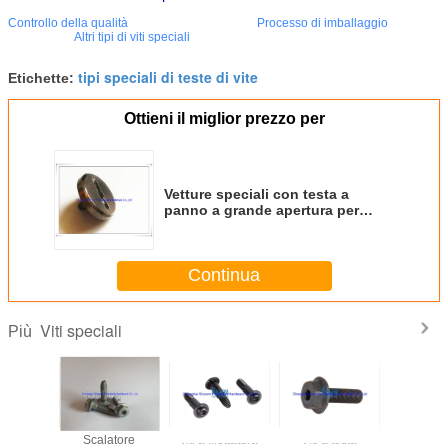
Controllo della qualità
Processo di imballaggio
Altri tipi di viti speciali
tipi speciali di teste di vite
Etichette:
Ottieni il miglior prezzo per
Vetture speciali con testa a
panno a grande apertura per
apparecchiature elettriche con
linee CD
Continua
Viti speciali
Più
azione a
Scalatore
viti a filettatura
Viti a testa
Vetture