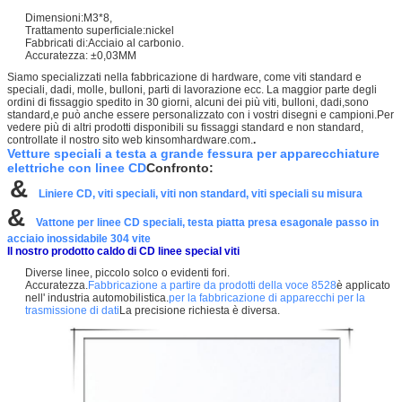
Dimensioni:M3*8,
Trattamento superficiale:nickel
Fabbricati di:
Acciaio al carbonio.
Accuratezza: ±0,03MM
Siamo specializzati nella fabbricazione di hardware, come viti standard e
speciali, dadi, molle, bulloni, parti di lavorazione ecc. La maggior parte degli
ordini di fissaggio spedito in 30 giorni, alcuni dei più viti, bulloni, dadi,sono
standard,e può anche essere personalizzato con i vostri disegni e campioni.Per
vedere più di altri prodotti disponibili su fissaggi standard e non standard,
controllate il nostro sito web kinsomhardware.com.
.
Vetture speciali a testa a grande fessura per apparecchiature
elettriche con linee CD
Confronto:
&
Liniere CD, viti speciali, viti non standard, viti speciali su misura
&
Vattone per linee CD speciali, testa piatta presa esagonale passo in
acciaio inossidabile 304 vite
Il nostro prodotto caldo di CD linee special viti
Diverse linee, piccolo solco o evidenti fori.
Accuratezza.
Fabbricazione a partire da prodotti della voce 8528
è applicato
nell' industria automobilistica.
per la fabbricazione di apparecchi per la
trasmissione di dati
La precisione richiesta è diversa.