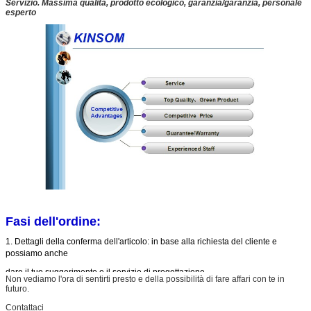
Servizio. Massima qualità, prodotto ecologico, garanzia/garanzia, personale
esperto
Fasi dell'ordine:
1. Dettagli della conferma dell'articolo: in base alla richiesta del cliente e
possiamo anche
dare il tuo suggerimento e il servizio di progettazione.
Non vediamo l'ora di sentirti presto e della possibilità di fare affari con te in
futuro.
2. MOQ: nessuna richiesta e il prezzo può essere influenzato dalla quantità.
Contattaci
3. Campione: il campione finale deve superare la richiesta del cliente