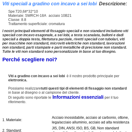
Viti speciali a gradino con incavo a sei lobi
Descrizione:
Spe:T20,6#*32*10
Materiale: SWRCH-18A acciaio 10B21
Classe: 8.8
Trattamento superficiale: cromatura
I nostri principali elementi di fissaggio speciali e non standard includono viti
speciali con incavo esagonale, a sei lobi, a testa scanalata, bulloni e dadi
speciali a doppia testa, filettatura parziale, rivetti speciali con tubolari, viti
per macchine non standard, microviti elettriche non standard, lavorazioni
non standard, parti stampate e parti metalliche di precisione non standard.
Tutte le viti non standard sono personalizzate in base al tuo disegno.
Perché scegliere noi?
Viti a gradino con incavo a sei lobi
è il nostro prodotto principale per
elettronica.
Possiamo realizzare
tutti questi tipi di elementi di fissaggio non standard
in base al disegno o al campione del cliente.
Informazioni essenziali
Di seguito sono riportate le
per il tuo
riferimento.
Acciaio inossidabile, acciaio al carbonio, ottone,
1. Materiale:
lega/acciaio alluminio, acciaio ad alta resistenza
JIS, DIN, ANSI, ISO, BS, GB, Non standard
2. Standard: