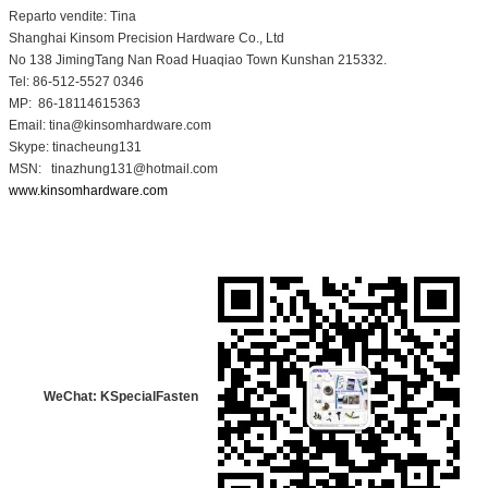
Reparto vendite: Tina
4. Produzione e consegna: consigliare lo stato della produzione tramite posta,
Shanghai Kinsom Precision Hardware Co., Ltd
telefono o video
No 138 JimingTang Nan Road Huaqiao Town Kunshan 215332.
per far sapere al cliente le informazioni.
Tel: 86-512-5527 0346
MP: 86-18114615363
Email: tina@kinsomhardware.com
Skype: tinacheung131
MSN: tinazhung131@hotmail.com
www.kinsomhardware.com
WeChat: KSpecialFasten