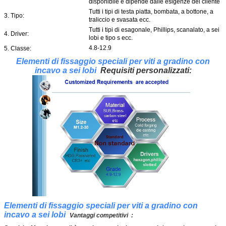
disponibile e dipende dalle esigenze del cliente
Tutti i tipi di testa piatta, bombata, a bottone, a
3. Tipo:
traliccio e svasata ecc.
Tutti i tipi di esagonale, Phillips, scanalato, a sei
4. Driver:
lobi e tipo s ecc.
4.8-12.9
5. Classe:
Zinco, nichel, cromo, titanio, ossido nero ecc.
6. Trattamento superficiale:
Elementi di fissaggio speciali per viti a gradino con
M1.2-M30
7. Specifiche:
incavo a sei lobi
Requisiti personalizzati:
Forgiatura a freddo, pressofusione, stampaggio
8. Processo:
a iniezione di metalli
Macchine, elettronica, utensili, auto, attrezzature
9. Applicazione:
per il fitness e altre richieste industriali
Elementi di fissaggio speciali per viti a gradino con
incavo a sei lobi
Vantaggi competitivi :