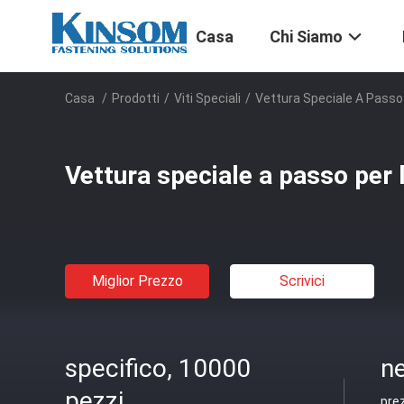
Casa
Chi Siamo
Casa
/
Prodotti
/
Viti Speciali
/
Vettura Speciale A Passo 
Vettura speciale a passo per l
Miglior Prezzo
Scrivici
specifico, 10000
ne
pezzi
pre