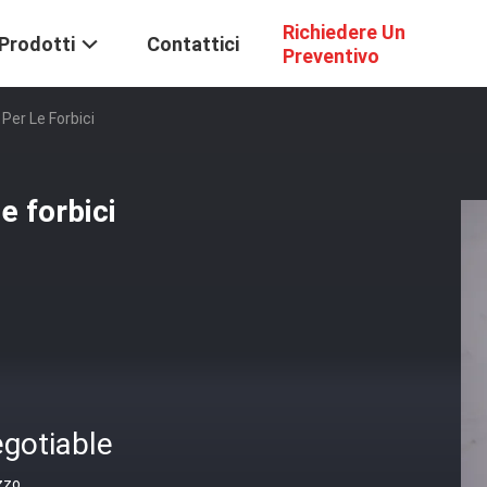
Richiedere Un
Prodotti
Contattici
Preventivo
Per Le Forbici
e forbici
gotiable
zzo