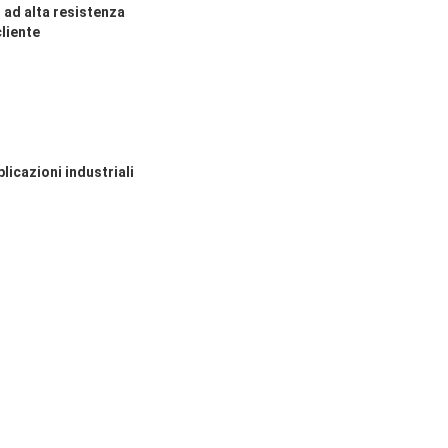
o ad alta resistenza
liente
licazioni industriali