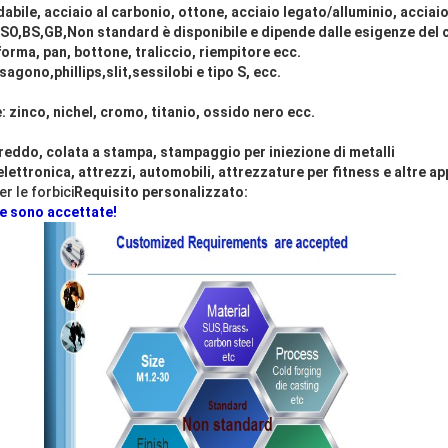
abile, acciaio al carbonio, ottone, acciaio legato/alluminio, acciai
ISO,BS,GB,Non standard è disponibile e dipende dalle esigenze del c
taforma, pan, bottone, traliccio, riempitore ecc.
 esagono,phillips,slit,sessilobi e tipo S, ecc.
 zinco, nichel, cromo, titanio, ossido nero ecc.
reddo, colata a stampa, stampaggio per iniezione di metalli
ettronica, attrezzi, automobili, attrezzature per fitness e altre app
r le forbici
Requisito personalizzato:
te sono accettate!