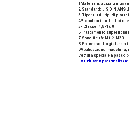
1Materiale: acciaio inossid
2.Standard: JIS,DIN,ANSI,
3.Tipo: tutti i tipi di piat
4Propulsori: tutti i tipi di
5- Classe: 4,8-12.9
6Trattamento superficiale:
7.Specificità: M1.2-M30
8.Processo: forgiatura a f
9Applicazione: macchine, el
Vettura speciale a passo pe
Le richieste personalizza