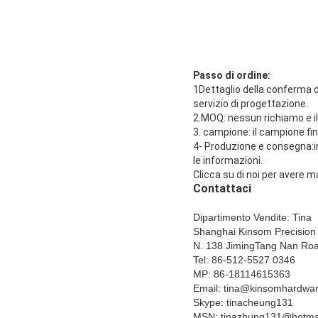
Passo di ordine:
1Dettaglio della conferma d
servizio di progettazione.
2.MOQ: nessun richiamo e il
3. campione: il campione fin
4- Produzione e consegna:in
le informazioni.
Clicca su di noi per avere m
Contattaci
Dipartimento Vendite: Tina
Shanghai Kinsom Precision 
N. 138 JimingTang Nan Ro
Tel: 86-512-5527 0346
MP: 86-18114615363
Email: tina@kinsomhardwa
Skype: tinacheung131
MSN: tinazhung131@hotma