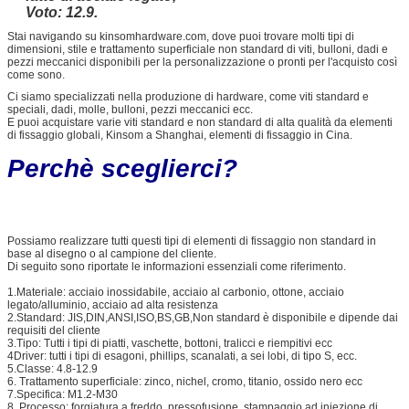
Voto: 12.9.
Stai navigando su kinsomhardware.com, dove puoi trovare molti tipi di
dimensioni, stile e trattamento superficiale non standard di viti, bulloni, dadi e
pezzi meccanici disponibili per la personalizzazione o pronti per l'acquisto così
come sono.
Ci siamo specializzati nella produzione di hardware, come viti standard e
speciali, dadi, molle, bulloni, pezzi meccanici ecc.
E puoi acquistare varie viti standard e non standard di alta qualità da elementi
di fissaggio globali, Kinsom a Shanghai, elementi di fissaggio in Cina.
Perchè sceglierci?
Possiamo realizzare tutti questi tipi di elementi di fissaggio non standard in
base al disegno o al campione del cliente.
Di seguito sono riportate le informazioni essenziali come riferimento.
1.Materiale: acciaio inossidabile, acciaio al carbonio, ottone, acciaio
legato/alluminio, acciaio ad alta resistenza
2.Standard: JIS,DIN,ANSI,ISO,BS,GB,Non standard è disponibile e dipende dai
requisiti del cliente
3.Tipo: Tutti i tipi di piatti, vaschette, bottoni, tralicci e riempitivi ecc
4Driver: tutti i tipi di esagoni, phillips, scanalati, a sei lobi, di tipo S, ecc.
5.Classe: 4.8-12.9
6. Trattamento superficiale: zinco, nichel, cromo, titanio, ossido nero ecc
7.Specifica: M1.2-M30
8. Processo: forgiatura a freddo, pressofusione, stampaggio ad iniezione di