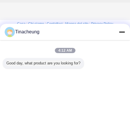
Casa
|
Chi siamo
|
Contattaci
|
Mappa del sito
|
Privacy Policy
Tinacheung
Vista da tavolino
Copyright © 2016 - 2026 Shanghai Kinsom Precision Hardware Co.,ltd.
All rights reserved.
4:12 AM
Good day, what product are you looking for?