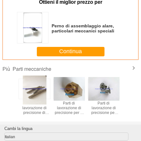
Ottieni il miglior prezzo per
Perno di assemblaggio alare,
particolari meccanici speciali
Continua
Parti meccaniche
Più
Parti di
Parti di
Parti di
Parti
lavorazione di
lavorazione di
lavorazione di
lavorazi
precisione di
precisione per la
precisione per
precisio
titanio Ti6AL-4V
lavorazione ad
macchine per la
filetti p
esagono CNC di
tornitura di dadi
speciali c
rame
CNC
esagon
Cambi la lingua
Italian