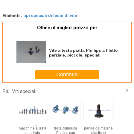
tipi speciali di teste di vite
Etichette:
Ottieni il miglior prezzo per
Vite a testa piatta Phillips a filetto
parziale, piccole, speciali
Continua
Viti speciali
Più
Vetture per
Viti a macchina a
Fabbricazione a
Scalat
macchine a testa
testa cilindrica
partire da materie
speciale a 
quadrata
Phillips con
plastiche
con te