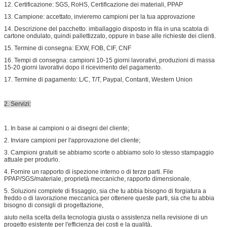
12. Certificazione: SGS, RoHS, Certificazione dei materiali, PPAP
13. Campione: accettato, invieremo campioni per la tua approvazione
14. Descrizione del pacchetto: imballaggio disposto in fila in una scatola di
cartone ondulato, quindi pallettizzato, oppure in base alle richieste dei clienti.
15. Termine di consegna: EXW, FOB, CIF, CNF
16. Tempi di consegna: campioni 10-15 giorni lavorativi, produzioni di massa
15-20 giorni lavorativi dopo il ricevimento del pagamento.
17. Termine di pagamento: L/C, T/T, Paypal, Contanti, Western Union
2. Servizi:
1. In base ai campioni o ai disegni del cliente;
2. Inviare campioni per l'approvazione del cliente;
3. Campioni gratuiti se abbiamo scorte o abbiamo solo lo stesso stampaggio
attuale per produrlo.
4. Fornire un rapporto di ispezione interno o di terze parti. File
PPAP/SGS/materiale, proprietà meccaniche, rapporto dimensionale.
5. Soluzioni complete di fissaggio, sia che tu abbia bisogno di forgiatura a
freddo o di lavorazione meccanica per ottenere queste parti, sia che tu abbia
bisogno di consigli di progettazione,
aiuto nella scelta della tecnologia giusta o assistenza nella revisione di un
progetto esistente per l'efficienza dei costi e la qualità,