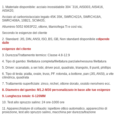
1. Materiale disponibile: acciaio inossidabile 304 `316, AISI303, AISI416,
AISI420;
Acciaio al carbonio/acciaio legato 45K 35K, SWRCH22A, SWRCH18A,
SWRCH08A, 10B21, SCM435;
Alluminio 5052 6063F22, ottone, titanio/lega Ti e così via;
Secondo le esigenze del cliente
2. Standard: JIS, DIN, ANSI, ISO, BS, GB, Non standard disponibile e
dipende
dalle
esigenze del cliente
3. Durezza/Trattamento termico: Classe 4.8-12.9
4. Tipo di gambo: filettatura completa/filettatura parziale/nessuna filettatura
5. Driver: scanalato, a sei lobi, driver pozi, quadrato, triangolo, 8 punti, phillips
6. Tipo di testa: piatta, ovale, truss, PF. rotonda, a bottone, pan (JIS, ANSI), a vite
cilindrica, quadrata
7. Trattamento superficiale: zinco, nichel, ottone dorato, ossido nero/nero ecc.
8. Diametro del gambo: M1.2-M30 personalizzato in base alle tue esigenze
9. Lunghezza totale: 6-120MM
10. Test allo spruzzo salino: 24 ore-1000 ore
11. Apparecchiature di collaudo: ispettore ottico automatico, apparecchio di
proiezione, test allo spruzzo salino, macchina per durezza/trazione