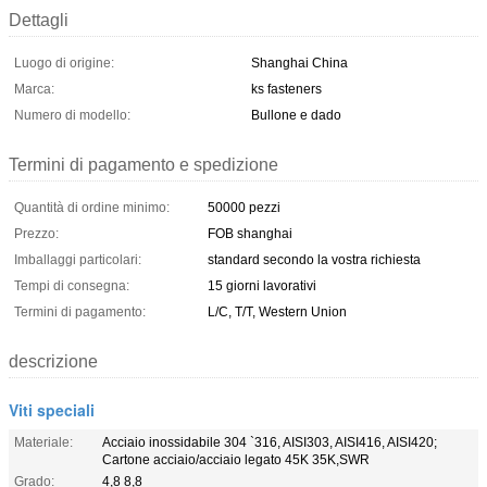
Dettagli
Luogo di origine:
Shanghai China
Marca:
ks fasteners
Numero di modello:
Bullone e dado
Termini di pagamento e spedizione
Quantità di ordine minimo:
50000 pezzi
Prezzo:
FOB shanghai
Imballaggi particolari:
standard secondo la vostra richiesta
Tempi di consegna:
15 giorni lavorativi
Termini di pagamento:
L/C, T/T, Western Union
descrizione
Viti speciali
Materiale:
Acciaio inossidabile 304 `316, AISI303, AISI416, AISI420;
Cartone acciaio/acciaio legato 45K 35K,SWR
Grado:
4,8 8,8