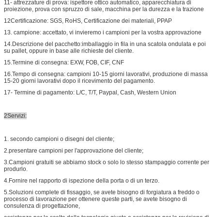
11- attrezzature di prova: ispettore ottico automatico, apparecchiatura di
proiezione, prova con spruzzo di sale, macchina per la durezza e la trazione
12Certificazione: SGS, RoHS, Certificazione dei materiali, PPAP
13. campione: accettato, vi invieremo i campioni per la vostra approvazione
14.Descrizione del pacchetto:imballaggio in fila in una scatola ondulata e poi
su pallet, oppure in base alle richieste del cliente.
15.Termine di consegna: EXW, FOB, CIF, CNF
16.Tempo di consegna: campioni 10-15 giorni lavorativi, produzione di massa
15-20 giorni lavorativi dopo il ricevimento del pagamento.
17- Termine di pagamento: L/C, T/T, Paypal, Cash, Western Union
2Servizi:
1. secondo campioni o disegni del cliente;
2.presentare campioni per l'approvazione del cliente;
3.Campioni gratuiti se abbiamo stock o solo lo stesso stampaggio corrente per
produrlo.
4.Fornire nel rapporto di ispezione della porta o di un terzo.
5.Soluzioni complete di fissaggio, se avete bisogno di forgiatura a freddo o
processo di lavorazione per ottenere queste parti, se avete bisogno di
consulenza di progettazione,