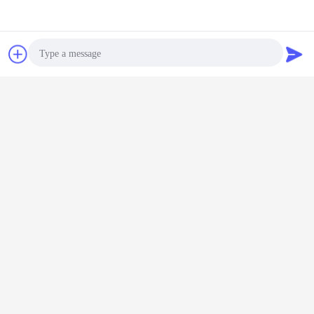
Chiacchierare
Richiedere un
preventivo
Photo
Video Call
Audio Call
Ottieni il miglior prezzo per