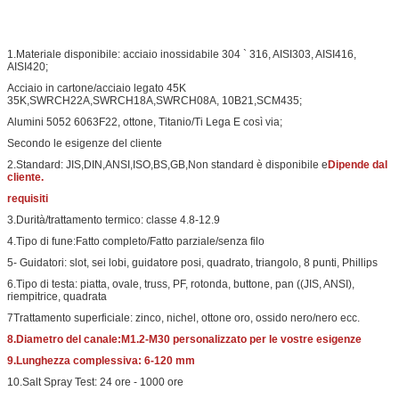
1.Materiale disponibile: acciaio inossidabile 304 ` 316, AISI303, AISI416,
AISI420;
Acciaio in cartone/acciaio legato 45K
35K,SWRCH22A,SWRCH18A,SWRCH08A, 10B21,SCM435;
Alumini 5052 6063F22, ottone, Titanio/Ti Lega E così via;
Secondo le esigenze del cliente
2.Standard: JIS,DIN,ANSI,ISO,BS,GB,Non standard è disponibile e
Dipende dal
cliente.
requisiti
3.Durità/trattamento termico: classe 4.8-12.9
4.Tipo di fune:Fatto completo/Fatto parziale/senza filo
5- Guidatori: slot, sei lobi, guidatore posi, quadrato, triangolo, 8 punti, Phillips
6.Tipo di testa: piatta, ovale, truss, PF, rotonda, buttone, pan ((JIS, ANSI),
riempitrice, quadrata
7Trattamento superficiale: zinco, nichel, ottone oro, ossido nero/nero ecc.
8.Diametro del canale:M1.2-M30 personalizzato per le vostre esigenze
9.Lunghezza complessiva: 6-120 mm
10.Salt Spray Test: 24 ore - 1000 ore