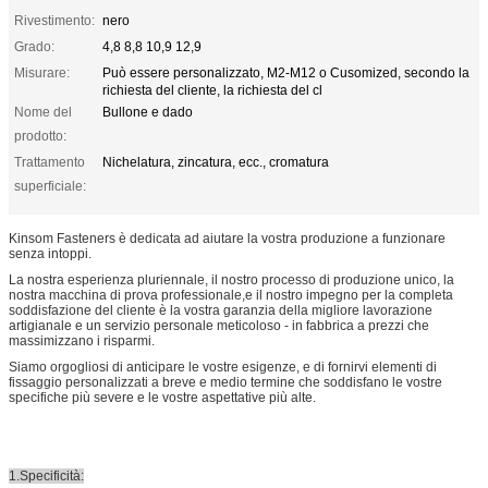
Rivestimento:
nero
Grado:
4,8 8,8 10,9 12,9
Misurare:
Può essere personalizzato, M2-M12 o Cusomized, secondo la
richiesta del cliente, la richiesta del cl
Nome del
Bullone e dado
prodotto:
Trattamento
Nichelatura, zincatura, ecc., cromatura
superficiale:
Kinsom Fasteners è dedicata ad aiutare la vostra produzione a funzionare
senza intoppi.
La nostra esperienza pluriennale, il nostro processo di produzione unico, la
nostra macchina di prova professionale,e il nostro impegno per la completa
soddisfazione del cliente è la vostra garanzia della migliore lavorazione
artigianale e un servizio personale meticoloso - in fabbrica a prezzi che
massimizzano i risparmi.
Siamo orgogliosi di anticipare le vostre esigenze, e di fornirvi elementi di
fissaggio personalizzati a breve e medio termine che soddisfano le vostre
specifiche più severe e le vostre aspettative più alte.
1.Specificità: