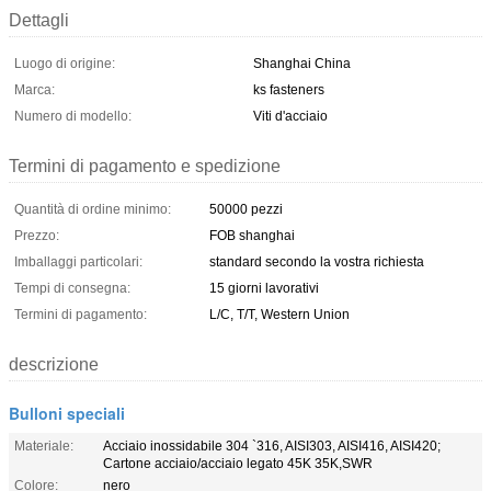
Dettagli
Luogo di origine:
Shanghai China
Marca:
ks fasteners
Numero di modello:
Viti d'acciaio
Termini di pagamento e spedizione
Quantità di ordine minimo:
50000 pezzi
Prezzo:
FOB shanghai
Imballaggi particolari:
standard secondo la vostra richiesta
Tempi di consegna:
15 giorni lavorativi
Termini di pagamento:
L/C, T/T, Western Union
descrizione
Bulloni speciali
Materiale:
Acciaio inossidabile 304 `316, AISI303, AISI416, AISI420;
Cartone acciaio/acciaio legato 45K 35K,SWR
Colore:
nero