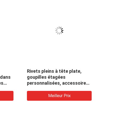
Rivets pleins à tête plate,
Revi
 dans
goupilles étagées
enro
es
personnalisées, accessoires
de zi
de fixation, revêtement en
zinc
Meilleur Prix