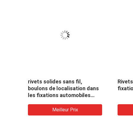
rivets solides sans fil,
Rivets
ement
boulons de localisation dans
fixat
les fixations automobiles
10B21 45K 35K
Meilleur Prix