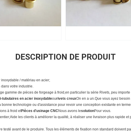
DESCRIPTION DE PRODUIT
er inoxydable / matériau en acier;
s dans votre industrie.
rge gamme de pièces de forgeage à froid,en particulier la série Rivets, peu import
-tubulaires en acier inoxydable
ou
rivets creux
On en a un.
Que vous ayez besoin 
la bonne technologie ou d'assistance pour revoir une conception existante en termes 
ons à froid et
Pièces d'usinage CNC
Nous avons le
solution
Pour vous.
er;Aide les clients à améliorer la qualité, à réaliser une livraison plus rapide et p
e testé avant de le produire. Tous les éléments de fixation non standard doivent pa