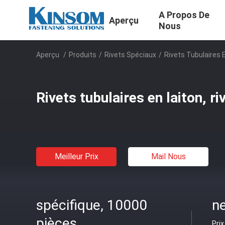
A Propos De
Aperçu
Nous
Aperçu
/
Produits
/
Rivets Spéciaux
/
Rivets Tubulaires 
Rivets tubulaires en laiton, r
Meilleur Prix
Mail Nous
spécifique, 10000
ne
pièces
Prix