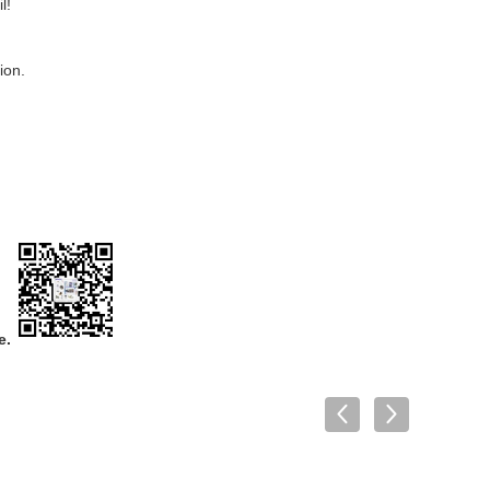
l!
ion.
e.