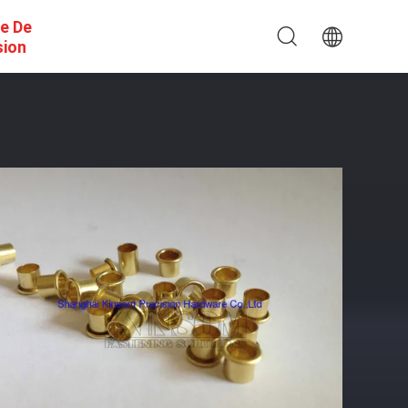
e De
sion