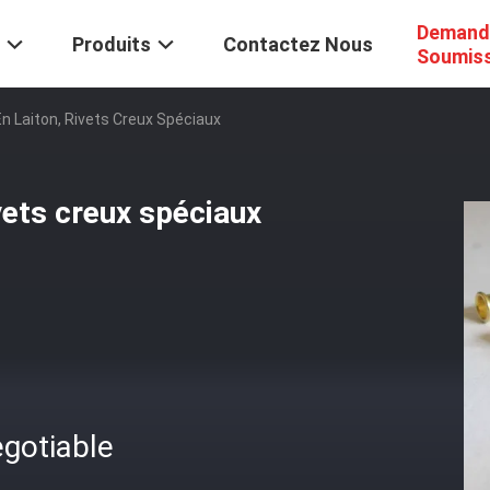
Demand
Produits
Contactez Nous
Soumis
En Laiton, Rivets Creux Spéciaux
ivets creux spéciaux
gotiable