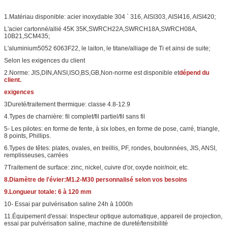
1.Matériau disponible: acier inoxydable 304 ` 316, AISI303, AISI416, AISI420;
L'acier cartonné/allié 45K 35K,SWRCH22A,SWRCH18A,SWRCH08A,
10B21,SCM435;
L'aluminium5052 6063F22, le laiton, le titane/alliage de Ti et ainsi de suite;
Selon les exigences du client
2.Norme: JIS,DIN,ANSI,ISO,BS,GB,Non-norme est disponible et
dépend du
client.
exigences
3Dureté/traitement thermique: classe 4.8-12.9
4.Types de charnière: fil complet/fil partiel/fil sans fil
5- Les pilotes: en forme de fente, à six lobes, en forme de pose, carré, triangle,
8 points, Phillips.
6.Types de têtes: plates, ovales, en treillis, PF, rondes, boutonnées, JIS, ANSI,
remplisseuses, carrées
7Traitement de surface: zinc, nickel, cuivre d'or, oxyde noir/noir, etc.
8.Diamètre de l'évier:M1.2-M30 personnalisé selon vos besoins
9.Longueur totale: 6 à 120 mm
10- Essai par pulvérisation saline 24h à 1000h
11.Équipement d'essai: Inspecteur optique automatique, appareil de projection,
essai par pulvérisation saline, machine de dureté/tensibilité