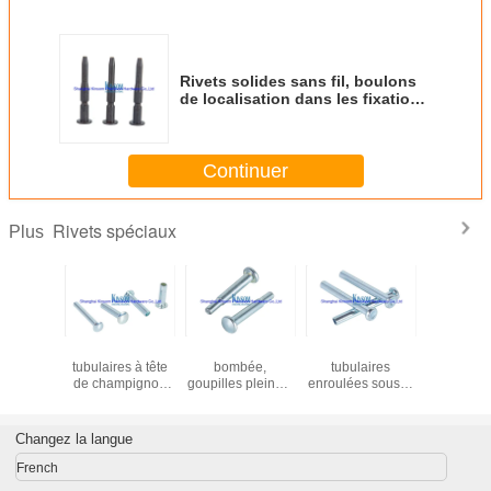
Rivets solides sans fil, boulons
de localisation dans les fixations
automobiles 10B21 45K 35K
Continuer
Rivets spéciaux
Plus
lides sans
Revites semi-
Rivets à tête
Revites semi-
Écrou à 
ulons de
tubulaires à tête
bombée,
tubulaires
moleté sur 
tion dans
de champignon
goupilles pleines,
enroulées sous le
filetage i
xations
de taille M3-M8
revêtement zinc,
revêtement de
fixations e
obiles
revêtement en
60MM
zinc à tête plate
personnal
45K 35K
zinc
accesso
Changez la langue
French