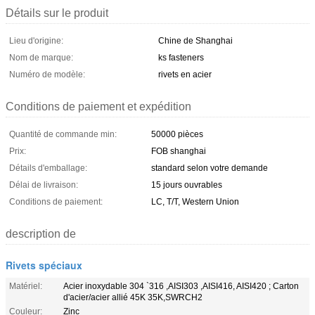
Détails sur le produit
Lieu d'origine:
Chine de Shanghai
Nom de marque:
ks fasteners
Numéro de modèle:
rivets en acier
Conditions de paiement et expédition
Quantité de commande min:
50000 pièces
Prix:
FOB shanghai
Détails d'emballage:
standard selon votre demande
Délai de livraison:
15 jours ouvrables
Conditions de paiement:
LC, T/T, Western Union
description de
Rivets spéciaux
Matériel:
Acier inoxydable 304 `316 ,AISI303 ,AISI416, AISI420 ; Carton
d'acier/acier allié 45K 35K,SWRCH2
Couleur:
Zinc