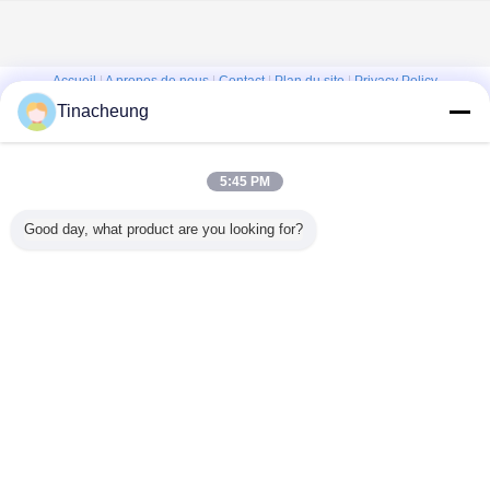
Accueil
|
A propos de nous
|
Contact
|
Plan du site
|
Privacy Policy
Tinacheung
Vue de bureau
Copyright © 2016 - 2026 Shanghai Kinsom Precision Hardware Co.,ltd.
All rights reserved.
5:45 PM
Good day, what product are you looking for?