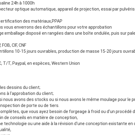
 saline 24h à 1000h
ecteur optique automatique, appareil de projection, essai par pulvéris
certification des matériaux,PPAP
us vous enverrons des échantillons pour votre approbation
age:emballage disposé en rangées dans une boîte ondulée, puis sur pal
, FOB, CIF, CNF
ntillons 10-15 jours ouvrables, production de masse 15-20 jours ouvra
C, T/T, Paypal, en espèces, Western Union
 les dessins du client;
ns à l'approbation du client;
 si nous avons des stocks ou si nous avons le même moulage pour le pr
'inspection de porte ou de tiers.
complètes, que vous ayez besoin de forgeage à froid ou d'un procédé d
in de conseils en matière de conception,
e technologie ou une aide à la révision d'une conception existante en c
alité,