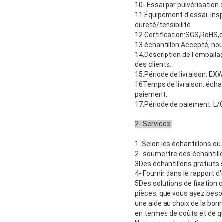
10- Essai par pulvérisation
11.Équipement d'essai: Insp
dureté/tensibilité
12.Certification:SGS,RoHS,
13.échantillon:Accepté, no
14.Description de l'emball
des clients.
15.Période de livraison: EXW
16Temps de livraison: écha
paiement.
17.Période de paiement: L/
2- Services:
1. Selon les échantillons ou
2- soumettre des échantillo
3Des échantillons gratuits
4- Fournir dans le rapport d
5Des solutions de fixation 
pièces, que vous ayez beso
une aide au choix de la bonn
en termes de coûts et de qu