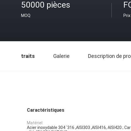
50000 pièces
F
MOQ
Prix
traits
Galerie
Description de pro
Caractéristiques
Matériel:
Acier inoxydable 304 `316 ,AISI303 ,AISI416, AISI420 ; Ca