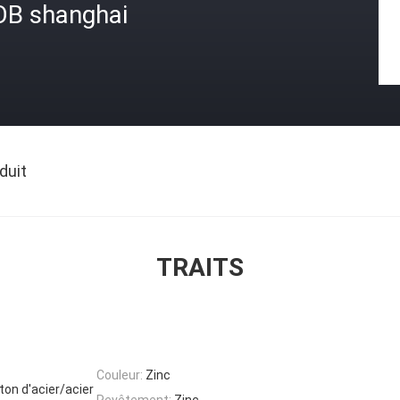
OB shanghai
duit
TRAITS
Couleur:
Zinc
rton d'acier/acier
Revêtement:
Zinc