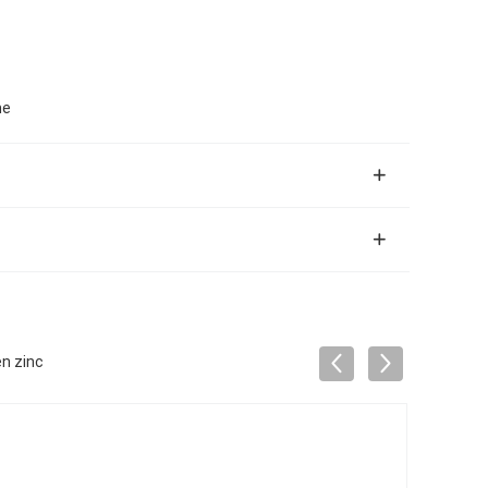
me
n zinc