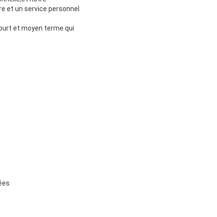
e et un service personnel
court et moyen terme qui
rées