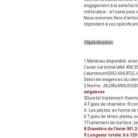
engagement à la satisfacti
méticuleux - à l'usine pour
Nous sommes fiers d'anticip
répondent à vos spécificati
1Spécification:
1.Matériau disponible: acier
L'acier cartonné/allié 4
L'aluminium5052 6063F22, le l
Selon les exigences du clie
2.Norme: JIS,DIN,ANSI,ISO,
exigences
3Dureté/traitement thermiq
4.Types de charnière: fil comp
5- Les pilotes: en forme de f
6.Types de têtes: plates, ov
7Traitement de surface: zinc,
8.Diamètre de l'évier:M1.
9.Longueur totale: 6 à 12