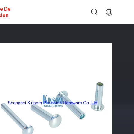
e De
sion