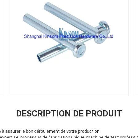
DESCRIPTION DE PRODUIT
à assurer le bon déroulement de votre production.
pertise, processus de fabrication unique, machine de test professio