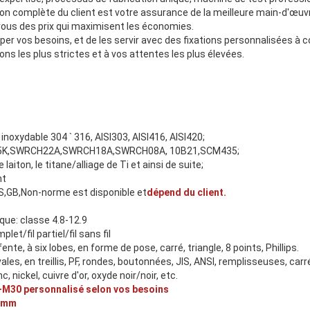
on complète du client est votre assurance de la meilleure main-d'œuvr
 vous des prix qui maximisent les économies.
er vos besoins, et de les servir avec des fixations personnalisées à 
ons les plus strictes et à vos attentes les plus élevées.
 inoxydable 304 ` 316, AISI303, AISI416, AISI420;
5K 35K,SWRCH22A,SWRCH18A,SWRCH08A, 10B21,SCM435;
aiton, le titane/alliage de Ti et ainsi de suite;
nt
BS,GB,Non-norme est disponible et
dépend du client.
ue: classe 4.8-12.9
let/fil partiel/fil sans fil
ente, à six lobes, en forme de pose, carré, triangle, 8 points, Phillips.
ales, en treillis, PF, rondes, boutonnées, JIS, ANSI, remplisseuses, car
 nickel, cuivre d'or, oxyde noir/noir, etc.
2-M30 personnalisé selon vos besoins
0 mm