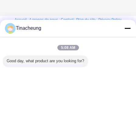
Accueil
|
A propos de nous
|
Contact
|
Plan du site
|
Privacy Policy
Tinacheung
Vue de bureau
Copyright © 2016 - 2026 Shanghai Kinsom Precision Hardware Co.,ltd.
All rights reserved.
5:08 AM
Good day, what product are you looking for?