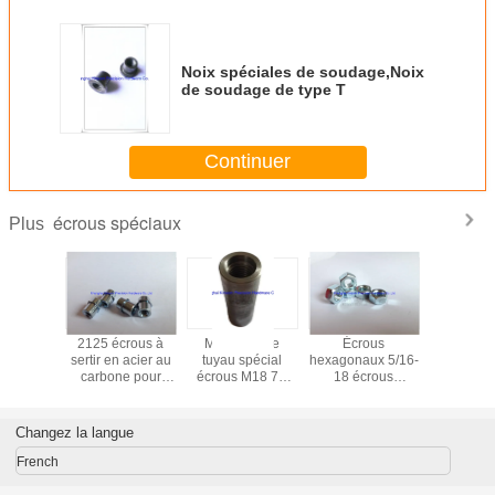
Noix spéciales de soudage,Noix
de soudage de type T
Continuer
écrous spéciaux
Plus
2125 écrous à
Manchon de
Écrous
Pièces éle
sertir en acier au
tuyau spécial
hexagonaux 5/16-
spécia
carbone pour
écrous M18 7H
18 écrous
pièces électriques
filetage interne
hexagonaux
gauche entretoise
fixations spéciales
formées à froid
Changez la langue
French