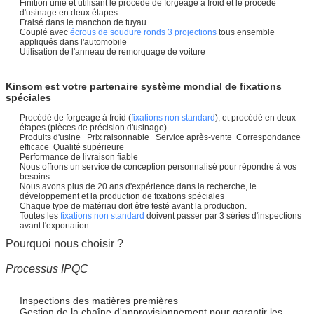
Finition unie et utilisant le procédé de forgeage à froid et le procédé
d'usinage en deux étapes
Fraisé dans le manchon de tuyau
Couplé avec
écrous de soudure ronds 3 projections
tous ensemble
appliqués dans l'automobile
Utilisation de l'anneau de remorquage de voiture
Kinsom est votre partenaire système mondial de fixations
spéciales
Procédé de forgeage à froid (
fixations non standard
), et procédé en deux
étapes (pièces de précision d'usinage)
Produits d'usine Prix raisonnable Service après-vente Correspondance
efficace Qualité supérieure
Performance de livraison fiable
Nous offrons un service de conception personnalisé pour répondre à vos
besoins.
Nous avons plus de 20 ans d'expérience dans la recherche, le
développement et la production de fixations spéciales
Chaque type de matériau doit être testé avant la production.
Toutes les
fixations non standard
doivent passer par 3 séries d'inspections
avant l'exportation.
Pourquoi nous choisir ?
Processus IPQC
Inspections des matières premières
Gestion de la chaîne d'approvisionnement pour garantir les