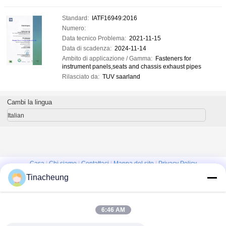
Standard:
IATF16949:2016
Numero:
Data tecnico Problema:
2021-11-15
Data di scadenza:
2024-11-14
Ambito di applicazione / Gamma:
Fasteners for
instrument panels,seats and chassis exhaust pipes
Rilasciato da:
TUV saarland
Cambi la lingua
Italian
Casa
|
Chi siamo
|
Contattaci
|
Mappa del sito
|
Privacy Policy
Tinacheung
Vista da tavolino
Copyright © 2016 - 2026 Shanghai Kinsom Precision Hardware Co.,ltd.
All rights reserved.
6:46 AM