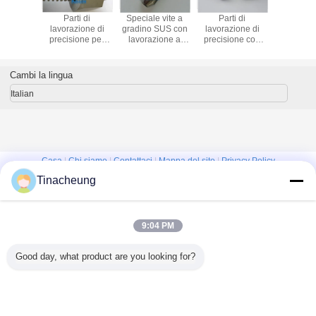
i di
Parti di
Speciale vite a
Parti di
Parti
ione di
lavorazione di
gradino SUS con
lavorazione di
lavorazi
one per
precisione per
lavorazione a
precisione con
precisio
e per la
filetti pesanti
fessura poco
manicotto di
titanio T
a di dadi
speciali con dadi
profonda
tornitura CNC
NC
esagonali
Cambi la lingua
Italian
Casa
|
Chi siamo
|
Contattaci
|
Mappa del sito
|
Privacy Policy
Tinacheung
Vista da tavolino
Copyright © 2016 - 2026 Shanghai Kinsom Precision Hardware Co.,ltd.
All rights reserved.
9:04 PM
Good day, what product are you looking for?