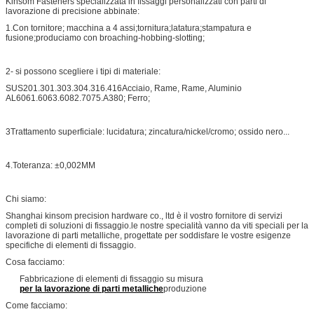
Kinsom Fasteners specializzata in fissaggi personalizzati con parti di
lavorazione di precisione abbinate:
1.Con tornitore; macchina a 4 assi;tornitura;latatura;stampatura e
fusione;produciamo con broaching-hobbing-slotting;
2- si possono scegliere i tipi di materiale:
SUS201.301.303.304.316.416Acciaio, Rame, Rame, Aluminio
AL6061.6063.6082.7075.A380; Ferro;
3Trattamento superficiale: lucidatura; zincatura/nickel/cromo; ossido nero...
4.Toteranza: ±0,002MM
Chi siamo:
Shanghai kinsom precision hardware co., ltd è il vostro fornitore di servizi
completi di soluzioni di fissaggio.le nostre specialità vanno da viti speciali
per la
lavorazione di parti metalliche, progettate per soddisfare le vostre esigenze
specifiche di elementi di fissaggio.
Cosa facciamo:
Fabbricazione di elementi di fissaggio su misura
per la lavorazione di parti metalliche
produzione
Come facciamo: