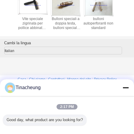
Vite speciale
Bulloni speciali a
bulloni
vite a dopp
zigrinata per
doppia testa,
autoperforanti non
non sta
pollice abbinata a
bulloni speciali
standard
dado fisso per
cavi con rondelle
sedia da esterno
a linguetta
Cambi la lingua
Italian
Casa
|
Chi siamo
|
Contattaci
|
Mappa del sito
|
Privacy Policy
Tinacheung
Vista da tavolino
Copyright © 2016 - 2026 Shanghai Kinsom Precision Hardware Co.,ltd.
All rights reserved.
2:17 PM
Good day, what product are you looking for?