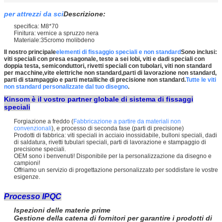
per attrezzi da sci
Descrizione:
specifica: M8*70
Finitura: vernice a spruzzo nera
Materiale:35cromo molibdeno
Il nostro principale
elementi di fissaggio speciali e non standard
Sono inclusi:
viti speciali con presa esagonale, teste a sei lobi, viti e dadi speciali con
doppia testa, semiconduttori, rivetti speciali con tubolari, viti non standard
per macchine,vite elettriche non standard,parti di lavorazione non standard,
parti di stampaggio e parti metalliche di precisione non standard.
Tutte le viti
non standard personalizzate dal tuo disegno
.
Kinsom è il vostro partner globale di sistema di fissaggi
speciali
Forgiazione a freddo (
Fabbricazione a partire da materiali non
convenzionali
), e processo di seconda fase (parti di precisione)
Prodotti di fabbrica: viti speciali in acciaio inossidabile, bulloni speciali, dadi
di saldatura, rivetti tubulari speciali, parti di lavorazione e stampaggio di
precisione speciali.
OEM sono i benvenuti! Disponibile per la personalizzazione da disegno e
campioni!
Offriamo un servizio di progettazione personalizzato per soddisfare le vostre
esigenze.
Processo IPQC
Ispezioni delle materie prime
Gestione della catena di fornitori per garantire i prodotti di