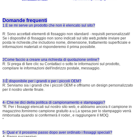
Domande frequenti
1.E se mi serve un prodotto che non è elencato sul sito?
R: Sono accettati elementi di fissaggio non standard - requisiti personalizzati!
Se i dispositivi di fissaggio non sono indicati sul sito web,potete inviare per
posta le richieste,che includono nome, dimensione, trattamento superficiale e
informazioni materiali.vi risponderemo il prima possibile.
2Come faccio a creare una richiesta di quotazione online?
R: Si prega di fare clic su Contattaci o sotto le informazioni sul prodotto,
compilare le informazioni dell'indirizzo postale, messaggio.
3.È disponibile per i grandi o per i piccoli OEM?
R: Serviamo sia i grandi che i piccoli OEM! e offriamo un design personalizzato
per il nostro utente finale.
4- Che ne dici della politica di campionamento e stampaggio?
"R: Per i fissaggi elencati sul nostro sito web, e abbiamo ancora il campione in
magazzino.forniremo campione gratuito a u.La spesa per lo stampaggio verrà
rimborsata quando si confermerà il roder., e raggiungere il MOQ.
"
5- Qual e' il prossimo passo dopo aver ordinato i fissaggi speciali?
A: Passo successivo: