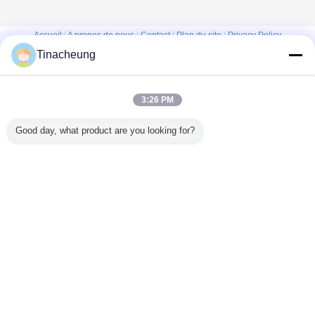
Accueil
|
A propos de nous
|
Contact
|
Plan du site
|
Privacy Policy
Tinacheung
Vue de bureau
Copyright © 2016 - 2026 Shanghai Kinsom Precision Hardware Co.,ltd.
All rights reserved.
3:26 PM
Good day, what product are you looking for?