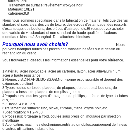
taille:M8*20
Traitement de surface: revêtement d'oxyde noir
Matériau: 10B21
catégorie:8.8
Nous nous sommes spécialisés dans la fabrication de matériel, tels que des vis
standard et spéciales, des vis de toiture, des écrous d'estampage, des ressorts
d'estampage, des boulons, des pièces d'usinage, etc.Et vous pouvez acheter
une variété de vis standard et non standard de haute qualité de fixateurs
mondiaux -kinsom à Shanghai- Des attaches chinoises.
Pourquoi nous avoir choisis?
Nous
pouvons fabriquer toutes ces pièces non standard basées sur le dessin ou
l'échantillon du client.
Vous trouverez ci-dessous les informations essentielles pour votre référence.
1Matériau: acier inoxydable, acier au carbone, laiton, acier allié/aluminium,
acier à haute résistance
2.Norme: JIS,DIN,ANSI,ISO,BS,GB,Non-norme est disponible et dépend des
exigences du client
3.Types: toutes sortes de plaques, de plaques, de plaques à boutons, de
plaques à tresse, de plaques de remplissage, etc.
4Propulseurs: tous les types d'hexagone, de phillips, de fente, de type six lobes
et s, etc.
5- Classe: 4,8 à 12.9
6Traitement de surface: zinc, nickel, chrome, titane, oxyde noir, etc.
7Spécification: M1.2-M30
8.Processus: forgeage à froid, coulée sous pression, moulage par injection
métallique
9.Application: machines,électronique,outils,automobiles,équipement de fitness
et autres utilisations industrielles