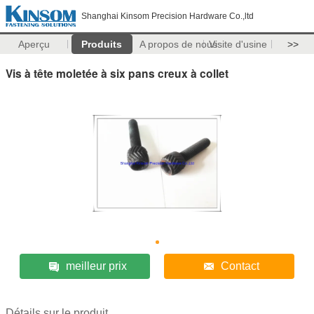
Shanghai Kinsom Precision Hardware Co.,ltd
Aperçu
Produits
A propos de nous
Visite d'usine
>>
Vis à tête moletée à six pans creux à collet
meilleur prix
Contact
Détails sur le produit