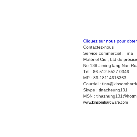
Cliquez sur nous pour obteni
Contactez-nous
Service commercial : Tina
Matériel Cie., Ltd de préci
No 138 JimingTang Nan Roa
Tél : 86-512-5527 0346
MP : 86-18114615363
Courriel : tina@kinsomhar
Skype : tinacheung131
MSN : tinazhung131@hotma
www.kinsomhardware.com