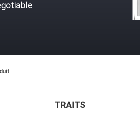
gotiable
duit
TRAITS