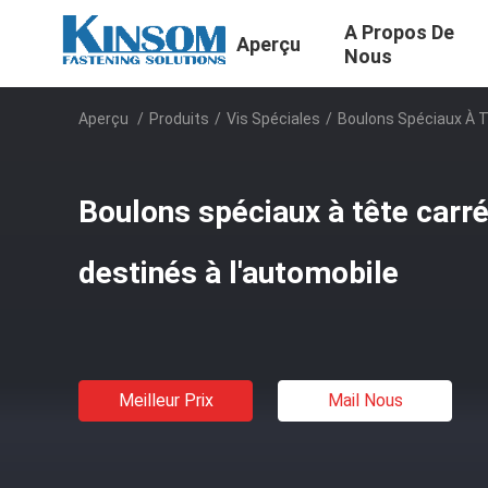
A Propos De
Aperçu
Nous
Aperçu
/
Produits
/
Vis Spéciales
/
Boulons Spéciaux À Tê
Boulons spéciaux à tête carré
destinés à l'automobile
Meilleur Prix
Mail Nous