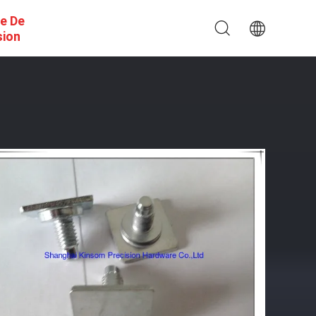
e De
sion