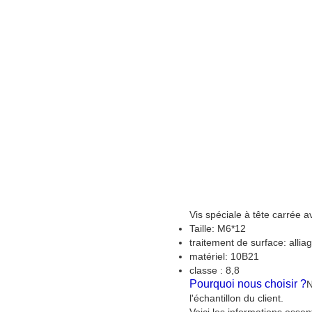
Vis spéciale à tête carrée a
Taille: M6*12
traitement de surface: alliag
matériel: 10B21
classe : 8,8
Pourquoi nous choisir ?
N
l'échantillon du client.