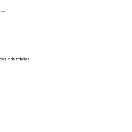
nce.
es industrielles