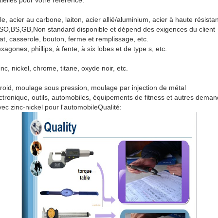
tielles pour votre référence.
le, acier au carbone, laiton, acier allié/aluminium, acier à haute résista
ISO,BS,GB,Non standard disponible et dépend des exigences du client
at, casserole, bouton, ferme et remplissage, etc.
exagones, phillips, à fente, à six lobes et de type s, etc.
nc, nickel, chrome, titane, oxyde noir, etc.
roid, moulage sous pression, moulage par injection de métal
ectronique, outils, automobiles, équipements de fitness et autres demand
vec zinc-nickel pour l'automobile
Qualité: