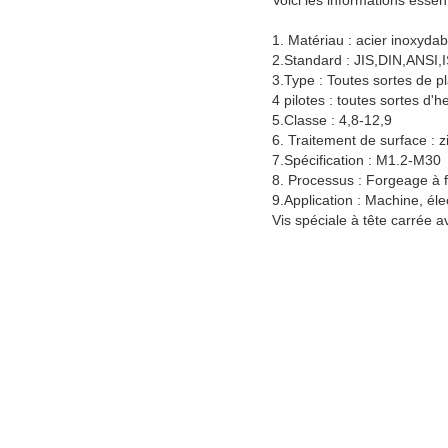
Voici les informations essen
1. Matériau : acier inoxydab
2.Standard : JIS,DIN,ANSI,
3.Type : Toutes sortes de pl
4 pilotes : toutes sortes d'h
5.Classe : 4,8-12,9
6. Traitement de surface : zi
7.Spécification : M1.2-M30
8. Processus : Forgeage à f
9.Application : Machine, él
Vis spéciale à tête carrée a