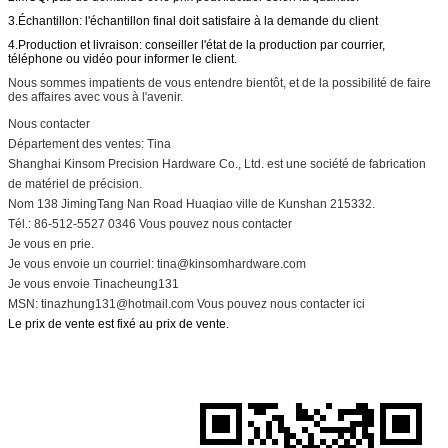
Forgeage à froid, coulée sous pression, moulage par
8. Procédure:
3.Échantillon: l'échantillon final doit satisfaire à la demande du client
injection métallique
4.Production et livraison: conseiller l'état de la production par courrier,
Machines,électronique,outils,automobiles,équipement
téléphone ou vidéo pour informer le client.
de fitness et autres besoins industriels
9.Application:
Nous sommes impatients de vous entendre bientôt, et de la possibilité de faire
des affaires avec vous à l'avenir.
Nous contacter
Département des ventes: Tina
Shanghai Kinsom Precision Hardware Co., Ltd. est une société de fabrication
de matériel de précision.
Nom 138 JimingTang Nan Road Huaqiao ville de Kunshan 215332.
Tél.: 86-512-5527 0346 Vous pouvez nous contacter
Je vous en prie.
Je vous envoie un courriel: tina@kinsomhardware.com
Je vous envoie Tinacheung131
MSN: tinazhung131@hotmail.com Vous pouvez nous contacter ici
Le prix de vente est fixé au prix de vente.