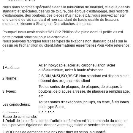
Nous nous sommes spécialisés dans la fabrication de matériel, tels que des vis
standard et spéciales, des vis de toiture, des écrous d'estampage, des ressorts
d'estampage, des boulons, des pièces d'usinage, etc.Et vous pouvez acheter
une variété de vis standard et non standard de haute qualité de fixateurs
mondiaux -kinsom à Shanghai- Des attaches chinoises.
Pourquoi nous avoir choisis?M1.2*2 Phillips tête plate demi-fil petite vis est
notre produit principal pour l'électronique.
Nous pouvons fabriquer tous ces types de fixations non standard basés sur le
dessin ou l'échantillon du client.
Informations essentielles
Pour votre référence.
.
Acier inoxydable, acier au carbone, laiton, acier
1Matériau:
allié/aluminium, acier à haute résistance
JIS,DIN,ANSI,ISO,BS,GB,Non standard est disponible et
2.Norme:
dépend des exigences du client
Toutes sortes de plaques, de plaques, de plaques à
3.Types:
boutons, de plaques à tresse, de plaques à remplissage,
etc.
Toutes sortes d'hexagones, phillips, en fente, à six lobes
Les conducteurs:
et de type S, etc.
4.8 à 12.9
5- Classe:
Étape de commande:
6Traitement de
1.Détail de la confirmation de l'article:conformément à la demande du client et
Zinc, nickel, chrome, titane, oxyde noir, etc.
surface:
nous pouvons également donner votre suggestion et service de conception. .
M1.2-M30
7Spécification:
2.MOQ: pas de demande et le prix peut fluctuer selon la quantité.