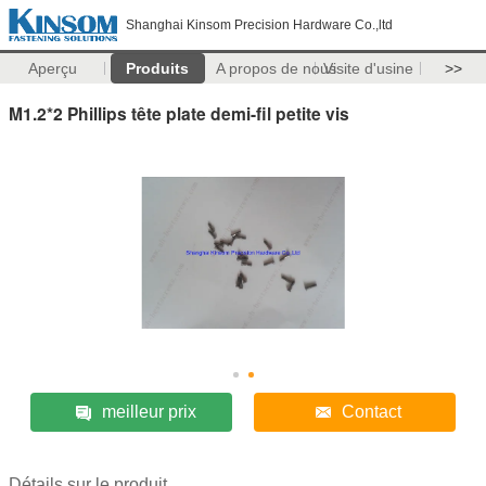
Shanghai Kinsom Precision Hardware Co.,ltd
Aperçu
Produits
A propos de nous
Visite d'usine
>>
M1.2*2 Phillips tête plate demi-fil petite vis
meilleur prix
Contact
Détails sur le produit