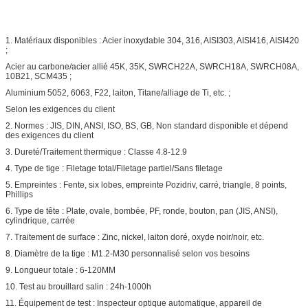
1. Matériaux disponibles : Acier inoxydable 304, 316, AISI303, AISI416, AISI420
;
Acier au carbone/acier allié 45K, 35K, SWRCH22A, SWRCH18A, SWRCH08A,
10B21, SCM435 ;
Aluminium 5052, 6063, F22, laiton, Titane/alliage de Ti, etc. ;
Selon les exigences du client
2. Normes : JIS, DIN, ANSI, ISO, BS, GB, Non standard disponible et dépend
des exigences du client
3. Dureté/Traitement thermique : Classe 4.8-12.9
4. Type de tige : Filetage total/Filetage partiel/Sans filetage
5. Empreintes : Fente, six lobes, empreinte Pozidriv, carré, triangle, 8 points,
Phillips
6. Type de tête : Plate, ovale, bombée, PF, ronde, bouton, pan (JIS, ANSI),
cylindrique, carrée
7. Traitement de surface : Zinc, nickel, laiton doré, oxyde noir/noir, etc.
8. Diamètre de la tige : M1.2-M30 personnalisé selon vos besoins
9. Longueur totale : 6-120MM
10. Test au brouillard salin : 24h-1000h
11. Équipement de test : Inspecteur optique automatique, appareil de