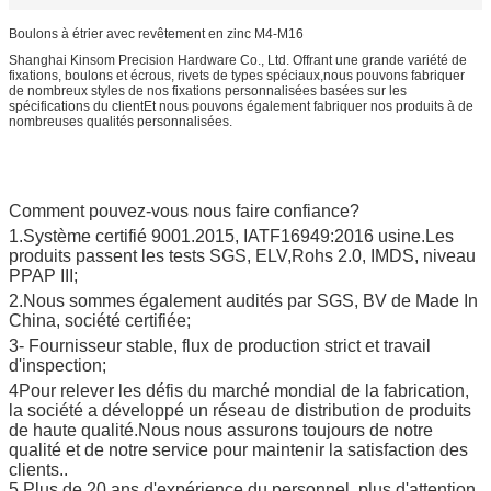
Boulons à étrier avec revêtement en zinc M4-M16
Shanghai Kinsom Precision Hardware Co., Ltd. Offrant une grande variété de
fixations, boulons et écrous, rivets de types spéciaux,nous pouvons fabriquer
de nombreux styles de nos fixations personnalisées basées sur les
spécifications du clientEt nous pouvons également fabriquer nos produits à de
nombreuses qualités personnalisées.
Comment pouvez-vous nous faire confiance?
1.Système certifié 9001.2015, IATF16949:2016 usine.Les
produits passent les tests SGS, ELV,Rohs 2.0, IMDS, niveau
PPAP III;
2.Nous sommes également audités par SGS, BV de Made In
China, société certifiée;
3- Fournisseur stable, flux de production strict et travail
d'inspection;
4Pour relever les défis du marché mondial de la fabrication,
la société a développé un réseau de distribution de produits
de haute qualité.Nous nous assurons toujours de notre
qualité et de notre service pour maintenir la satisfaction des
clients..
5.Plus de 20 ans d'expérience du personnel, plus d'attention