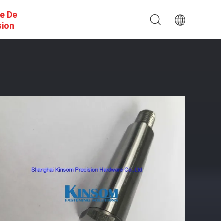
e De
sion