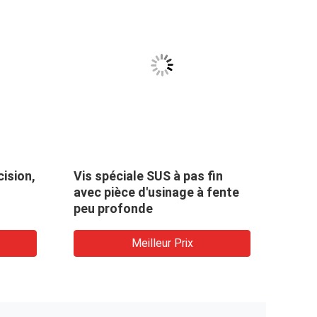
cision,
Vis spéciale SUS à pas fin
Pins 
avec pièce d'usinage à fente
empl
peu profonde
Meilleur Prix