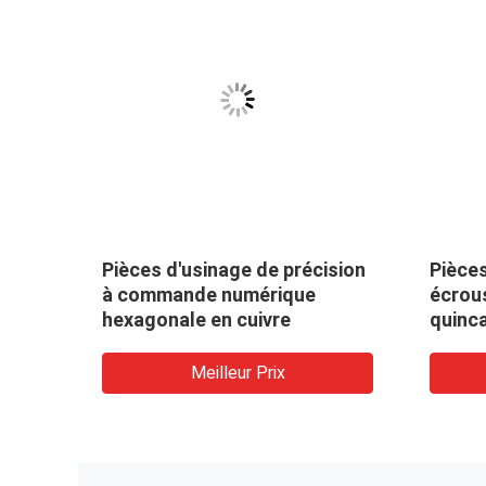
ision
Pièces d'usinage de précision
Pièces
V
à commande numérique
écrou
e
hexagonale en cuivre
quinca
machi
Meilleur Prix