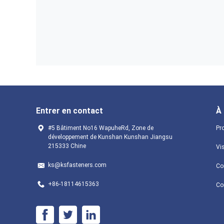
Entrer en contact
À
#5 Bâtiment No16 WapuheRd, Zone de
Pro
développement de Kunshan Kunshan Jiangsu
215333 Chine
Vis
ks@ksfasteners.com
Con
+86-18114615363
Co