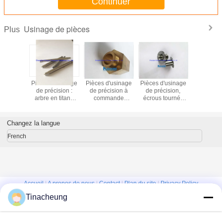
Continuer
Usinage de pièces
Plus
Pièces d'usinage
Pièces d'usinage
Pièces d'usinage
Pièces d'
de précision :
de précision à
de précision,
de précisio
arbre en titane
commande
écrous tournés
filetées s
Ti6AL-4V avec
numérique
CNC, quincaillerie
lourdes
mandrin de
hexagonale en
métallique pour
écro
montage
cuivre
machines
hexago
Changez la langue
French
Accueil
|
A propos de nous
|
Contact
|
Plan du site
|
Privacy Policy
Tinacheung
Vue de bureau
Copyright © 2016 - 2026 Shanghai Kinsom Precision Hardware Co.,ltd.
All rights reserved.