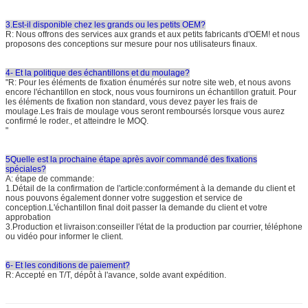
3.Est-il disponible chez les grands ou les petits OEM?
R: Nous offrons des services aux grands et aux petits fabricants d'OEM! et nous
proposons des conceptions sur mesure pour nos utilisateurs finaux.
4- Et la politique des échantillons et du moulage?
"R: Pour les éléments de fixation énumérés sur notre site web, et nous avons
encore l'échantillon en stock, nous vous fournirons un échantillon gratuit. Pour
les éléments de fixation non standard, vous devez payer les frais de
moulage.Les frais de moulage vous seront remboursés lorsque vous aurez
confirmé le roder., et atteindre le MOQ.
"
5Quelle est la prochaine étape après avoir commandé des fixations
spéciales?
A: étape de commande:
1.Détail de la confirmation de l'article:conformément à la demande du client et
nous pouvons également donner votre suggestion et service de
conception.L'échantillon final doit passer la demande du client et votre
approbation
3.Production et livraison:conseiller l'état de la production par courrier, téléphone
ou vidéo pour informer le client.
6- Et les conditions de paiement?
R: Accepté en T/T, dépôt à l'avance, solde avant expédition.